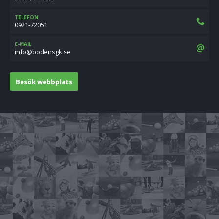
TELEFON
0921-72051
E-MAIL
es.kgsnedob@ofni
Besök webbplats