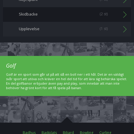
Skidbacke
(2 st)
Upplevelse
(1 st)
Golf
Golf är en sport som går ut på att slå en boll ner i ett hål. Det är en väldigt
svår sport att utöva och kräver en hel del tid för att lära sig behärska spelet.
En del golfbanor erbjuder även pay and play, som innebär att man inte
behöver ha grönt kort för att få spela på banan.
Badhus
Badplats
Biljard
Bowling
Curling