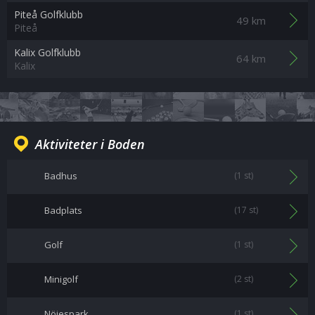
Piteå Golfklubb
49 km
Piteå
Kalix Golfklubb
64 km
Kalix
Aktiviteter i Boden
Badhus
(1 st)
Badplats
(17 st)
Golf
(1 st)
Minigolf
(2 st)
Nöjespark
(1 st)