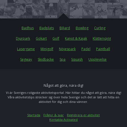
Badhus
Badplats
Biljard
Bowling
Curling
Djurpark
Gokart
Golf
Kanot & Kajak
Klättervägg
Lasergame
Minigolf
Nöjespark
Padel
Paintball
Segway
Skidbacke
Spa
Squash
Upplevelse
Något att göra, nära dig!
Vi är Sveriges roligaste aktivitetsportal. Här hittar du något att göra, nära dig!
Våra aktivitetstips sträcker sig över hela Sverige och det är lätt att hitta en
aktivitet för dig och dina vänner.
Startsida
Frågor & svar
Registrera er aktivitet
Kontakta Activated