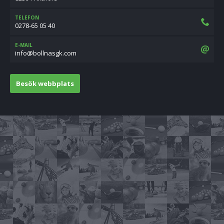
TELEFON
0278-65 05 40
E-MAIL
moc.kgsanllob@ofni
Besök webbplats