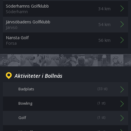
Söderhamns Golfklubb
34 km
Söderhamn
Järvsöbadens Golfklubb
54 km
Järvsö
Nansta Golf
56 km
Forsa
Aktiviteter i Bollnäs
Badplats
(33 st)
Bowling
(1 st)
Golf
(1 st)