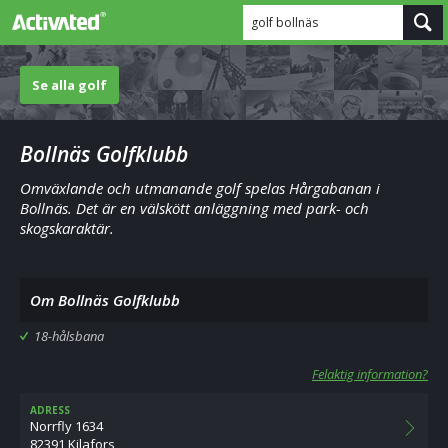
golf bollnäs
Se alla golf
Bollnäs Golfklubb
Omväxlande och utmanande golf spelas Hårgabanan i
Bollnäs. Det är en välskött anläggning med park- och
skogskaraktär.
Om Bollnäs Golfklubb
18-hålsbana
Felaktig information?
ADRESS
Norrfly 1634
82391 Kilafors