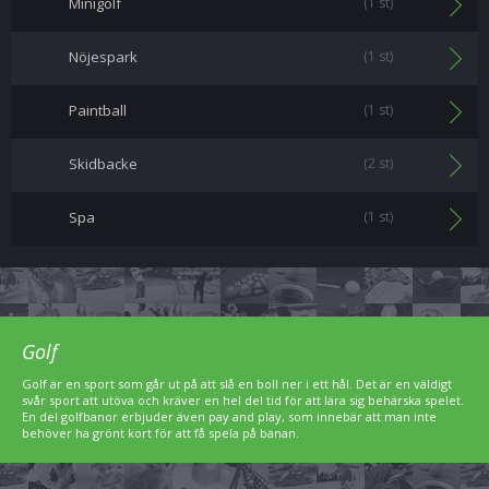
Minigolf
(1 st)
Nöjespark
(1 st)
Paintball
(1 st)
Skidbacke
(2 st)
Spa
(1 st)
Golf
Golf är en sport som går ut på att slå en boll ner i ett hål. Det är en väldigt
svår sport att utöva och kräver en hel del tid för att lära sig behärska spelet.
En del golfbanor erbjuder även pay and play, som innebär att man inte
behöver ha grönt kort för att få spela på banan.