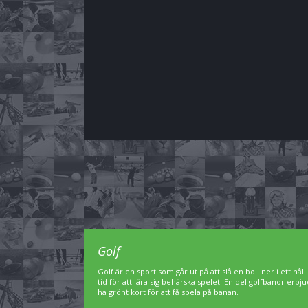
Golf
Golf är en sport som går ut på att slå en boll ner i ett hål
tid för att lära sig behärska spelet. En del golfbanor er
ha grönt kort för att få spela på banan.