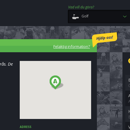
Vad vill du göra?
Golf
Felaktig information?
rås. De
ADRESS