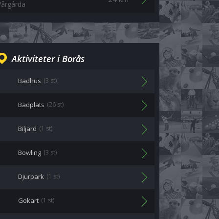
Vårgårda
Aktiviteter i Borås
Badhus
(3 st)
Badplats
(26 st)
Biljard
(1 st)
Bowling
(3 st)
Djurpark
(1 st)
Gokart
(1 st)