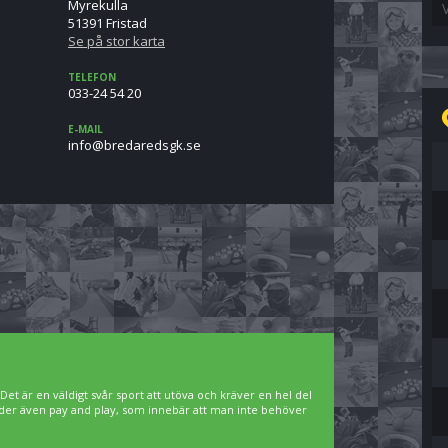
Myrekulla
51391 Fristad
Se på stor karta
TELEFON
033-24 54 20
E-MAIL
es.kgsderaderb@ofni
. Det är en väldigt svår sport att utöva och kräver en hel del
bjuder även pay and play, som innebär att man inte behöver