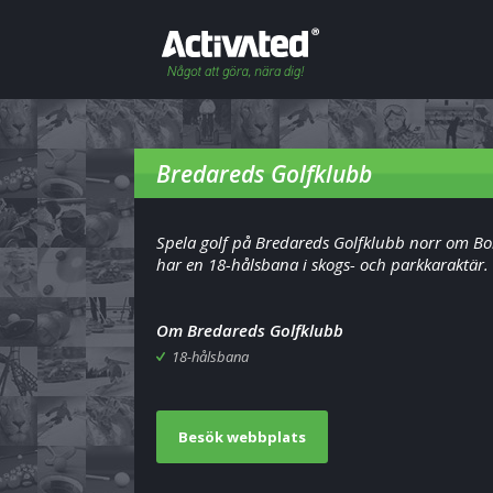
Bredareds Golfklubb
Spela golf på Bredareds Golfklubb norr om Bo
har en 18-hålsbana i skogs- och parkkaraktär.
Om Bredareds Golfklubb
18-hålsbana
Besök webbplats