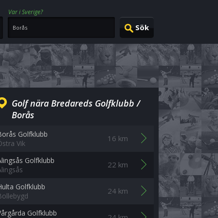
Var i Sverige?
Golf nära Bredareds Golfklubb /
Borås
Borås Golfklubb
16 km
Östra Vik
Alingsås Golfklubb
22 km
Alingsås
Hulta Golfklubb
24 km
Bollebygd
Vårgårda Golfklubb
24 km