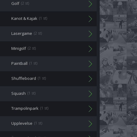
Golf
(2 st)
Kanot & Kajak
(1 st)
Lasergame
(2 st)
Minigolf
(2 st)
Paintball
(1 st)
Shuffleboard
(1 st)
Squash
(1 st)
Trampolinpark
(1 st)
Upplevelse
(1 st)