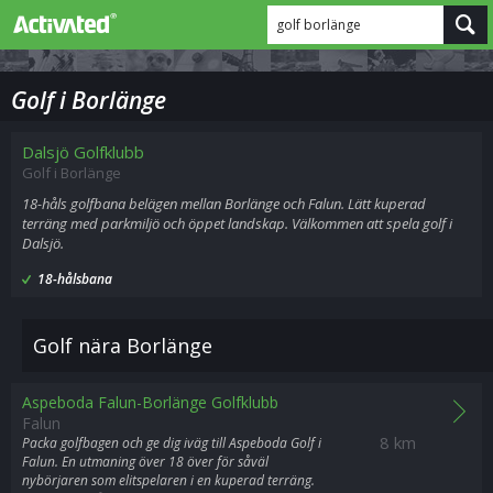
golf borlänge
Golf i Borlänge
Dalsjö Golfklubb
Golf i Borlänge
18-håls golfbana belägen mellan Borlänge och Falun. Lätt kuperad
terräng med parkmiljö och öppet landskap. Välkommen att spela golf i
Dalsjö.
18-hålsbana
Golf nära Borlänge
Aspeboda Falun-Borlänge Golfklubb
Falun
8 km
Packa golfbagen och ge dig iväg till Aspeboda Golf i
Falun. En utmaning över 18 över för såväl
nybörjaren som elitspelaren i en kuperad terräng.