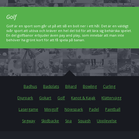
Golf
Golf är en sport som går ut på att slå en boll ner i ett hål. Det är en väldigt
svår sport att utöva och kräver en hel del tid för att lära sig behärska spelet.
En del golfbanor erbjuder även pay and play, som innebär att man inte
behöver ha grönt kort för att få spela på banan.
Badhus
Badplats
Biljard
Bowling
Curling
Djurpark
Gokart
Golf
Kanot & Kajak
Klättervägg
Lasergame
Minigolf
Nöjespark
Padel
Paintball
Segway
Skidbacke
Spa
Squash
Upplevelse