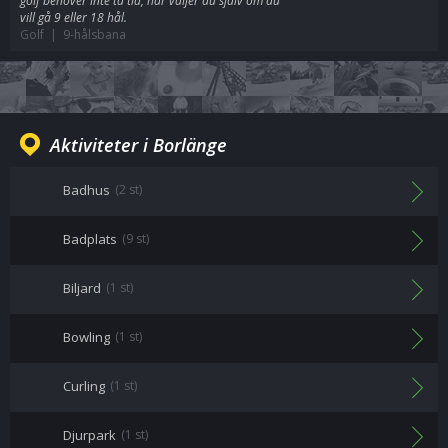
golf behöver inte ta tid, här väljer du själv om du
vill gå 9 eller 18 hål.
Golf | 9-hålsbana
Aktiviteter i Borlänge
Badhus
(2 st)
Badplats
(9 st)
Biljard
(1 st)
Bowling
(1 st)
Curling
(1 st)
Djurpark
(1 st)