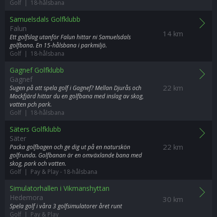
Golf | 18-hålsbana
Samuelsdals Golfklubb
Falun
14 km
Ett golfslag utanför Falun hittar ni Samuelsdals
golfbana. En 15-hålsbana i parkmiljö.
Golf | 18-hålsbana
Gagnef Golfklubb
Gagnef
22 km
Sugen på att spela golf i Gagnef? Mellan Djurås och
Mockfjärd hittar du en golfbana med inslag av skog,
vatten pch park.
Golf | 18-hålsbana
Säters Golfklubb
Säter
22 km
Packa golfbagen och ge dig ut på en naturskön
golfrunda. Golfbanan är en omväxlande bana med
skog, park och vatten.
Golf | Pay & Play
-
18-hålsbana
Simulatorhallen i Vikmanshyttan
Hedemora
30 km
Spela golf i våra 3 golfsimulatorer året runt
Golf | Pay & Play