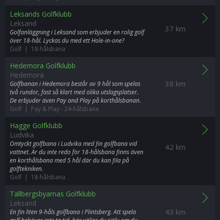
Leksands Golfklubb
Leksand
37 km
Golfanläggning i Leksand som erbjuder en rolig golf
över 18-hål. Lyckas du med ett Hole-in-one?
Golf | 18-hålsbana
Hedemora Golfklubb
Hedemora
38 km
Golfbanan i Hedemora består av 9 hål som spelas
två rundor, fast så klart med olika utslagsplatser.
De erbjuder även Pay and Play på korthålsbanan.
Golf | Pay & Play
-
24-hålsbana
Hagge Golfklubb
Ludvika
Omtyckt golfbana i Ludvika med fin golfbana vid
42 km
vattnet. Är du inte redo för 18-hålsbana finns även
en korthålsbana med 5 hål där du kan fila på
golftekniken.
Golf | 18-hålsbana
Tällbergsbyarnas Golfklubb
Leksand
43 km
En fin liten 9-håls golfbana i Plintsberg. Att spela