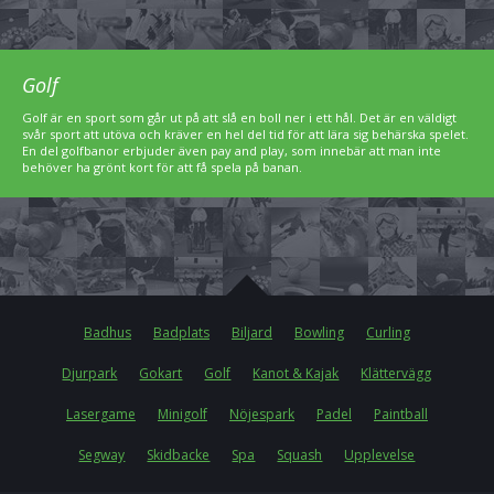
Golf
Golf är en sport som går ut på att slå en boll ner i ett hål. Det är en väldigt
svår sport att utöva och kräver en hel del tid för att lära sig behärska spelet.
En del golfbanor erbjuder även pay and play, som innebär att man inte
behöver ha grönt kort för att få spela på banan.
Badhus
Badplats
Biljard
Bowling
Curling
Djurpark
Gokart
Golf
Kanot & Kajak
Klättervägg
Lasergame
Minigolf
Nöjespark
Padel
Paintball
Segway
Skidbacke
Spa
Squash
Upplevelse