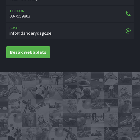
TELEFON
08-7559803
E-MAIL
es.kgsdyrednad@ofni
Besök webbplats