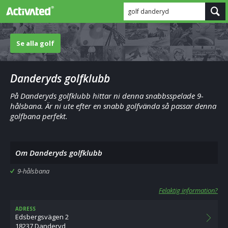
golf danderyd
Se alla golf
Danderyds golfklubb
På Danderyds golfklubb hittar ni denna snabbsspelade 9-
hålsbana. Är ni ute efter en snabb golfvända så passar denna
golfbana perfekt.
Om Danderyds golfklubb
9-hålsbana
Felaktig information?
ADRESS
Edsbergsvägen 2
18237 Danderyd