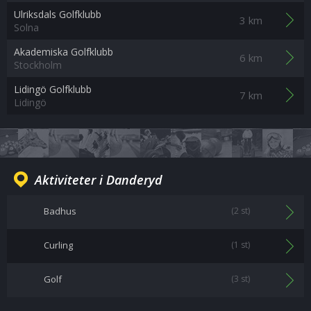
Ulriksdals Golfklubb
3 km
Solna
Akademiska Golfklubb
6 km
Stockholm
Lidingö Golfklubb
7 km
Lidingö
Aktiviteter i Danderyd
Badhus
(2 st)
Curling
(1 st)
Golf
(3 st)