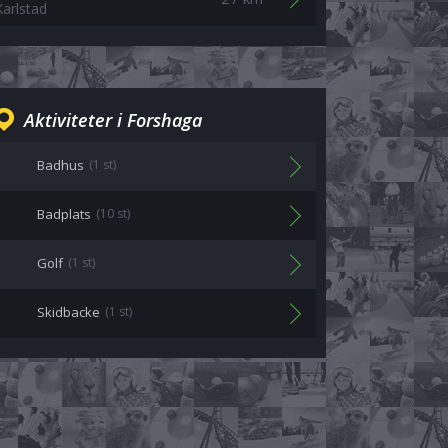
Karlstad
Aktiviteter i Forshaga
Badhus
(1 st)
Badplats
(10 st)
Golf
(1 st)
Skidbacke
(1 st)