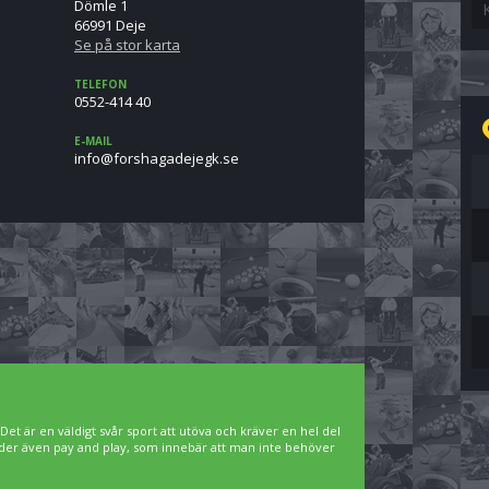
Dömle 1
66991 Deje
Se på stor karta
TELEFON
0552-414 40
E-MAIL
es.kgejedagahsrof@ofni
. Det är en väldigt svår sport att utöva och kräver en hel del
bjuder även pay and play, som innebär att man inte behöver