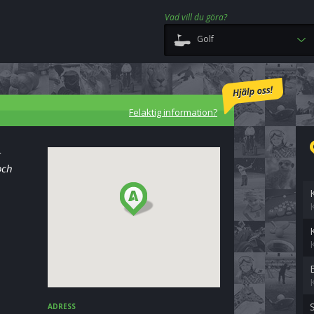
Vad vill du göra?
Golf
Felaktig information?
r
och
K
ADRESS