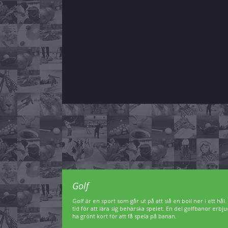
Golf
Golf är en sport som går ut på att slå en boll ner i ett hål
tid för att lära sig behärska spelet. En del golfbanor er
ha grönt kort för att få spela på banan.