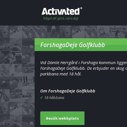
ForshagaDeje Golfklubb
Vid Dömle Herrgård i Forshaga kommun ligge
ForshagaDeje Golfklubb. De erbjuder en skog 
parkbana med 18 hål.
Om ForshagaDeje Golfklubb
18-hålsbana
Besök webbplats