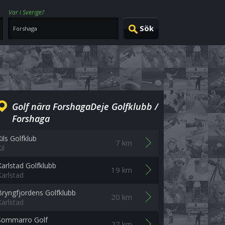
Var i Sverige?
Golf nära ForshagaDeje Golfklubb /
Forshaga
Kils Golfklub
7 km
il
Karlstad Golfklubb
19 km
Karlstad
Bryngfjordens Golfklubb
20 km
Karlstad
Sommarro Golf
27 km