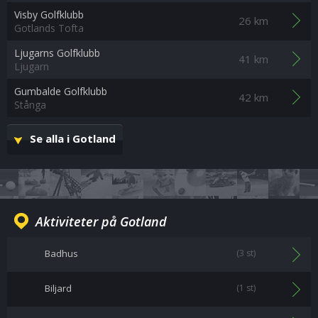
Visby Golfklubb
26 km
Gotlands Tofta
Ljugarns Golfklubb
41 km
Ljugarn
Gumbalde Golfklubb
42 km
Stånga
Se alla i Gotland
Aktiviteter på Gotland
Badhus
(3 st)
Biljard
(1 st)