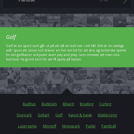
Paintball
Golf
Golf är en sport som går ut på att slå en boll ner i ett hål. Det är en väldigt
svår sport att utöva och kräver en hel del tid för att lära sig behärska spelet.
En del golfbanor erbjuder även pay and play, som innebär att man inte
behöver ha grönt kort för att få spela på banan.
Badhus
Badplats
Biljard
Bowling
Curling
Djurpark
Gokart
Golf
Kanot & Kajak
Klättervägg
Lasergame
Minigolf
Nöjespark
Padel
Paintball