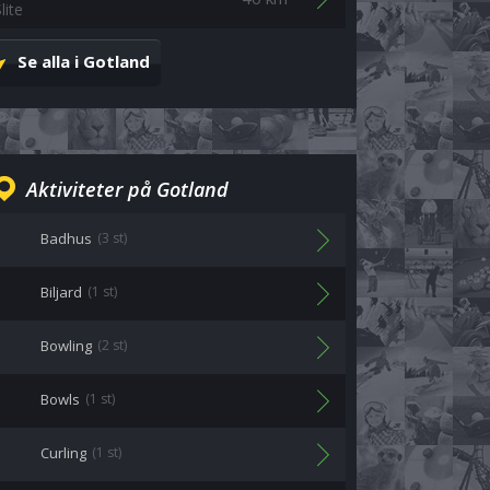
lite
Se alla i Gotland
Aktiviteter på Gotland
Badhus
(3 st)
Biljard
(1 st)
Bowling
(2 st)
Bowls
(1 st)
Curling
(1 st)