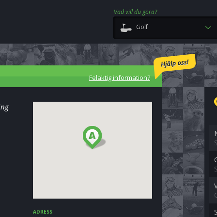
Vad vill du göra?
Golf
Felaktig information?
ing
ADRESS