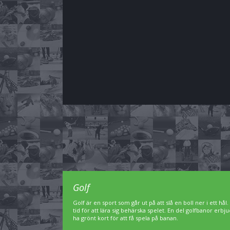
Golf
Golf är en sport som går ut på att slå en boll ner i ett hål
tid för att lära sig behärska spelet. En del golfbanor er
ha grönt kort för att få spela på banan.