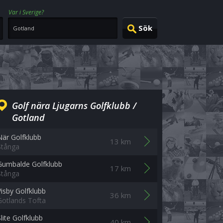
Var i Sverige?
Golf nära Ljugarns Golfklubb /
Gotland
När Golfklubb
13 km
Stånga
Gumbalde Golfklubb
17 km
Stånga
Visby Golfklubb
36 km
Gotlands Tofta
Slite Golfklubb
40 km