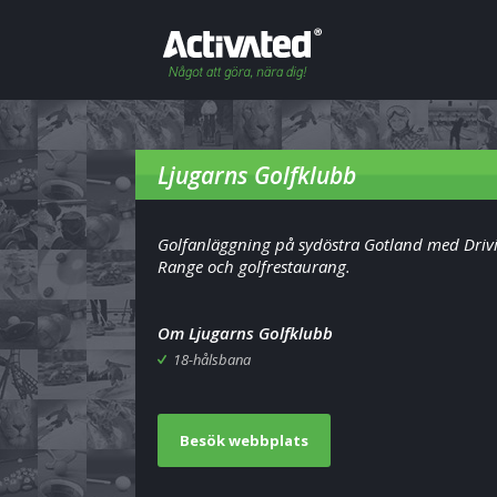
Ljugarns Golfklubb
Golfanläggning på sydöstra Gotland med Driv
Range och golfrestaurang.
Om Ljugarns Golfklubb
18-hålsbana
Besök webbplats