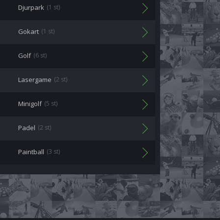
Djurpark
(1 st)
Gokart
(1 st)
Golf
(6 st)
Lasergame
(2 st)
Minigolf
(5 st)
Padel
(2 st)
Paintball
(3 st)