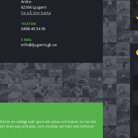
Ardre
S
62366 Ljugarn
Se på stor karta
TELEFON
0498-49 34 95
E-MAIL
es.kgsnragujl@ofni
. Det är en väldigt svår sport att utöva och kräver en hel del
bjuder även pay and play, som innebär att man inte behöver