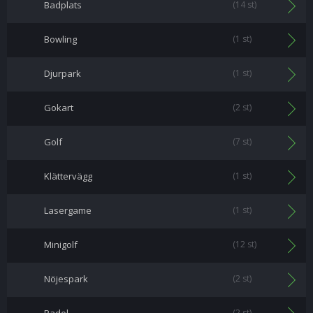
Badplats
(14 st)
Bowling
(1 st)
Djurpark
(1 st)
Gokart
(2 st)
Golf
(7 st)
Klättervägg
(1 st)
Lasergame
(1 st)
Minigolf
(12 st)
Nöjespark
(2 st)
(2 st)