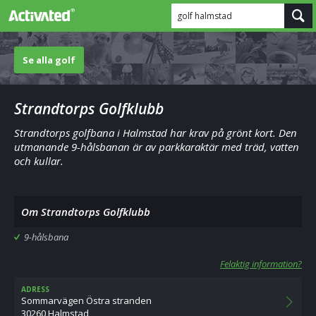
golf halmstad
Se alla golf
Strandtorps Golfklubb
Strandtorps golfbana i Halmstad har krav på grönt kort. Den
utmanande 9-hålsbanan är av parkkaraktär med träd, vatten
och kullar.
Om Strandtorps Golfklubb
9-hålsbana
Felaktig information?
ADRESS
Sommarvägen Östra stranden
30260 Halmstad