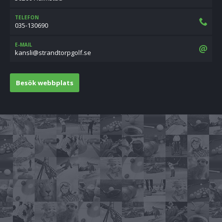
TELEFON
035-130690
E-MAIL
es.flogprotdnarts@ilsnak
Besök webbplats