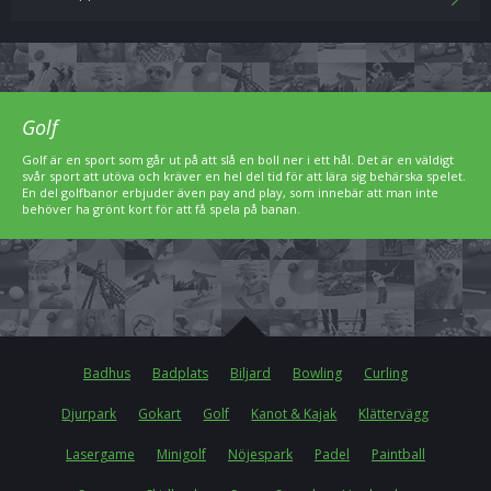
Golf
Golf är en sport som går ut på att slå en boll ner i ett hål. Det är en väldigt
svår sport att utöva och kräver en hel del tid för att lära sig behärska spelet.
En del golfbanor erbjuder även pay and play, som innebär att man inte
behöver ha grönt kort för att få spela på banan.
Badhus
Badplats
Biljard
Bowling
Curling
Djurpark
Gokart
Golf
Kanot & Kajak
Klättervägg
Lasergame
Minigolf
Nöjespark
Padel
Paintball