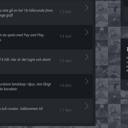
du inte gå en hel 18-hålsrunda finns
12 km
nge golf!
kan du spela med Pay and Play.
13 km
a.
V
 hål. Här är det lugnt och skönt
15 km
v
a
A
rskönt landskap i Bjuv, inte långt
16 km
T
de karaktär.
s två rundor. Välkommen till
17 km