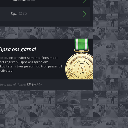
Spa
(2 st)
Tipsa oss gärna!
et du en aktivitet som inte finns med i
årt register? Tipsa oss gärna om
ktiviteter i Sverige som du tror passar på
ctivated.
ipsa om aktivitet:
Klicka här