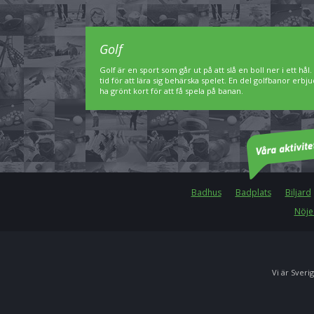
Golf
Golf är en sport som går ut på att slå en boll ner i ett hål
tid för att lära sig behärska spelet. En del golfbanor er
ha grönt kort för att få spela på banan.
Badhus
Badplats
Biljard
Nöje
Vi är Sverig