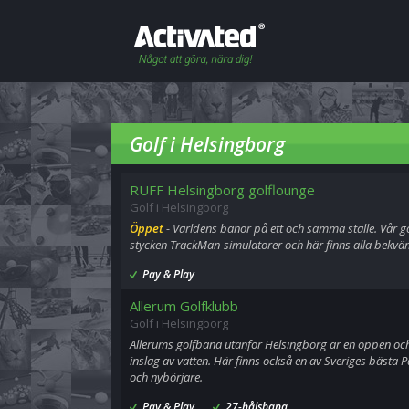
Golf i Helsingborg
RUFF Helsingborg golflounge
Golf i Helsingborg
Öppet
- Världens banor på ett och samma ställe. Vår g
stycken TrackMan-simulatorer och här finns alla bekväm
Pay & Play
Allerum Golfklubb
Golf i Helsingborg
Allerums golfbana utanför Helsingborg är en öppen oc
inslag av vatten. Här finns också en av Sveriges bästa P
och nybörjare.
Pay & Play
27-hålsbana