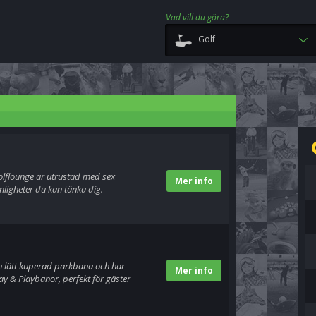
Vad vill du göra?
Golf
olflounge är utrustad med sex
Mer info
ligheter du kan tänka dig.
h lätt kuperad parkbana och har
Mer info
ay & Playbanor, perfekt för gäster