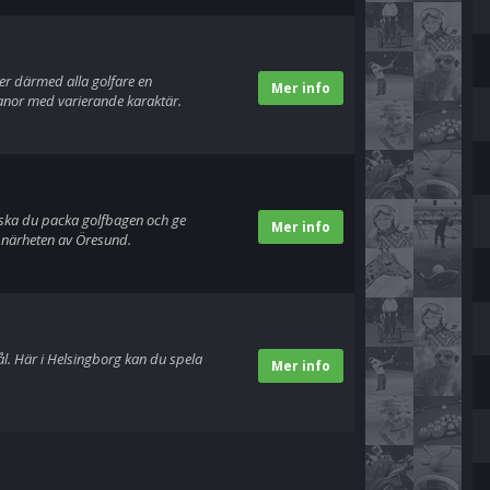
er därmed alla golfare en
Mer info
fbanor med varierande karaktär.
 ska du packa golfbagen och ge
Mer info
 i närheten av Öresund.
l. Här i Helsingborg kan du spela
Mer info