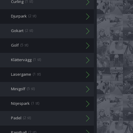
Curling
(1 st)
Djurpark
(2 st)
Gokart
(2 st)
Golf
(5 st)
Klättervägg
(1 st)
Lasergame
(1 st)
Minigolf
(5 st)
Nöjespark
(1 st)
Padel
(2 st)
Paintball
(2 st)