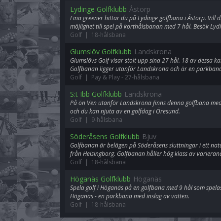
Lydinge Golfklubb
Åstorp
Fina greener hittar du på Lydinge golfbana i Åstorp. Vill 
möjlighet till spel på korthålsbanan med 7 hål. Besök Lydi
Golf | 18-hålsbana
Glumslöv Golfklubb
Landskrona
Glumslövs Golf visar stolt upp sina 27 hål. 18 av dessa 
Golfbanan ligger utanför Landskrona och är en parkban
Golf | Pay & Play
-
27-hålsbana
S:t Ibb Golfklubb
Landskrona
På ön Ven utanför Landskrona finns denna golfbana med 9
och du kan njuta av en golfdag i Öresund.
Golf | 9-hålsbana
Söderåsens Golfklubb
Bjuv
Golfbanan är belägen på Söderåsens sluttningar i ett natu
från Helsingborg. Golfbanan håller hög klass av varieran
Golf | 18-hålsbana
Höganäs Golfklubb
Höganäs
Spela golf i Höganäs på en golfbana med 9 hål som spela
Höganäs - en parkbana med inslag av vatten.
Golf | 18-hålsbana