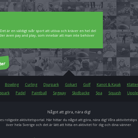
. Det är en väldigt svår sport att utöva och kräver en hel del
bjuder även pay and play, som innebär att man inte behöver
Bowling
Curling
Djurpark
Gokart
Golf
Kanot & Kajak
Klätte
spark
Padel
Paintball
Segway
Skidbacke
Spa
Squash
Upple
Något att göra, nära dig!
es roligaste aktivitetsportal. Här hittar du något att göra, nära dig! Våra aktivitetstips
över hela Sverige och det är lätt att hitta en aktivitet för dig och dina vänner.