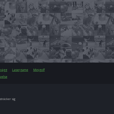
rvägg
Lasergame
Minigolf
velse
 sträcker sig