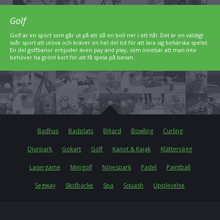
Golf
Golf är en sport som går ut på att slå en boll ner i ett hål. Det är en väldigt
svår sport att utöva och kräver en hel del tid för att lära sig behärska spelet.
En del golfbanor erbjuder även pay and play, som innebär att man inte
behöver ha grönt kort för att få spela på banan.
Badhus
Badplats
Biljard
Bowling
Curling
Djurpark
Gokart
Golf
Kanot & Kajak
Klättervägg
Lasergame
Minigolf
Nöjespark
Padel
Paintball
Segway
Skidbacke
Spa
Squash
Upplevelse