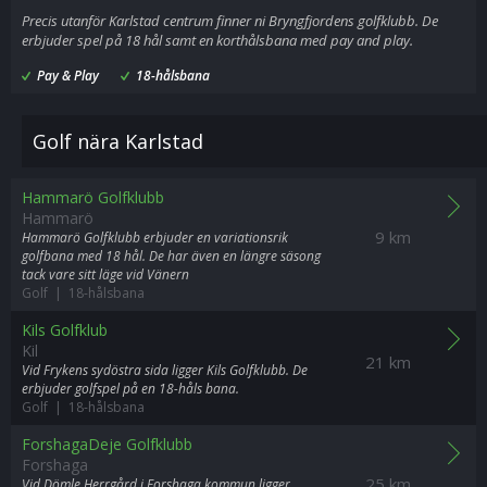
Precis utanför Karlstad centrum finner ni Bryngfjordens golfklubb. De
erbjuder spel på 18 hål samt en korthålsbana med pay and play.
Pay & Play
18-hålsbana
Golf nära Karlstad
Hammarö Golfklubb
Hammarö
9 km
Hammarö Golfklubb erbjuder en variationsrik
golfbana med 18 hål. De har även en längre säsong
tack vare sitt läge vid Vänern
Golf | 18-hålsbana
Kils Golfklub
Kil
21 km
Vid Frykens sydöstra sida ligger Kils Golfklubb. De
erbjuder golfspel på en 18-håls bana.
Golf | 18-hålsbana
ForshagaDeje Golfklubb
Forshaga
25 km
Vid Dömle Herrgård i Forshaga kommun ligger