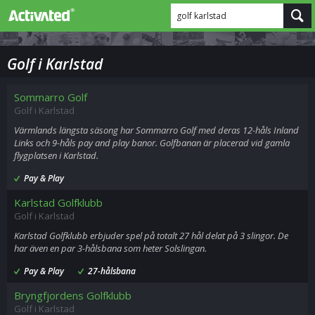
golf karlstad
Golf i Karlstad
Sommarro Golf
Golf i Karlstad
Värmlands längsta säsong har Sommarro Golf med deras 12-håls Inland
Links och 9-håls pay and play banor. Golfbanan är placerad vid gamla
flygplatsen i Karlstad.
Pay & Play
Karlstad Golfklubb
Golf i Karlstad
Karlstad Golfklubb erbjuder spel på totalt 27 hål delat på 3 slingor. De
har även en par 3-hålsbana som heter Solslingan.
Pay & Play
27-hålsbana
Bryngfjordens Golfklubb
Golf i Karlstad