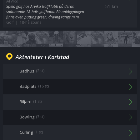
Arvika
51 km
Spela golf hos Arvika Golfklubb på deras
spännande 18-håls golfbana. På anläggningen
finns även putting green, driving range m.m.
Golf | 18-hålsbana
Aktiviteter i Karlstad
Badhus
(2 st)
Badplats
(16 st)
Biljard
(1 st)
Bowling
(3 st)
Curling
(1 st)