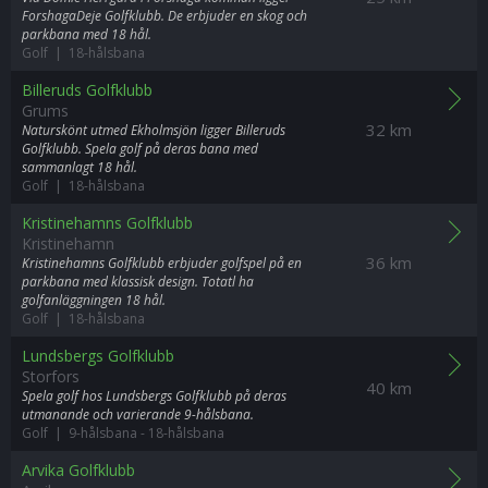
ForshagaDeje Golfklubb. De erbjuder en skog och
parkbana med 18 hål.
Golf | 18-hålsbana
Billeruds Golfklubb
Grums
32 km
Naturskönt utmed Ekholmsjön ligger Billeruds
Golfklubb. Spela golf på deras bana med
sammanlagt 18 hål.
Golf | 18-hålsbana
Kristinehamns Golfklubb
Kristinehamn
36 km
Kristinehamns Golfklubb erbjuder golfspel på en
parkbana med klassisk design. Totatl ha
golfanläggningen 18 hål.
Golf | 18-hålsbana
Lundsbergs Golfklubb
Storfors
40 km
Spela golf hos Lundsbergs Golfklubb på deras
utmanande och varierande 9-hålsbana.
Golf | 9-hålsbana
-
18-hålsbana
Arvika Golfklubb