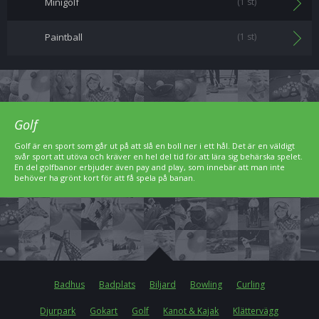
Minigolf
(1 st)
Paintball
(1 st)
Golf
Golf är en sport som går ut på att slå en boll ner i ett hål. Det är en väldigt
svår sport att utöva och kräver en hel del tid för att lära sig behärska spelet.
En del golfbanor erbjuder även pay and play, som innebär att man inte
behöver ha grönt kort för att få spela på banan.
Badhus
Badplats
Biljard
Bowling
Curling
Djurpark
Gokart
Golf
Kanot & Kajak
Klättervägg