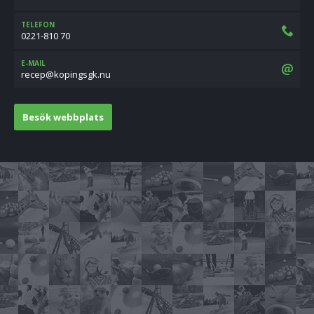
TELEFON
0221-810 70
E-MAIL
un.kgsgnipok@pecer
Besök webbplats