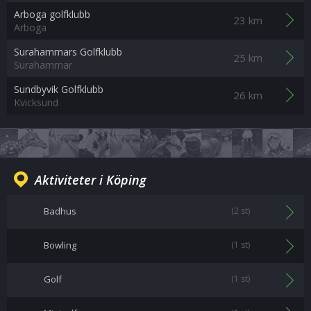
Arboga golfklubb
23 km
Arboga
Surahammars Golfklubb
25 km
Surahammar
Sundbyvik Golfklubb
26 km
Kvicksund
Aktiviteter i Köping
Badhus
(2 st)
Bowling
(1 st)
Golf
(1 st)