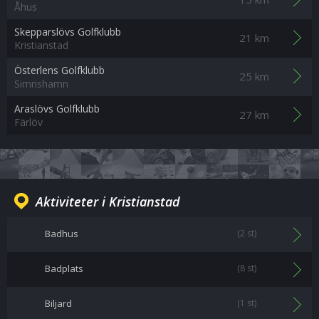
Åhus
Skepparslövs Golfklubb
21 km
Kristianstad
Österlens Golfklubb
25 km
Simrishamn
Araslövs Golfklubb
27 km
Färlöv
Aktiviteter i Kristianstad
Badhus
(2 st)
Badplats
(8 st)
Biljard
(1 st)