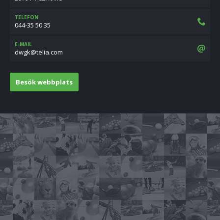
TELEFON
044-35 50 35
E-MAIL
moc.ailet@kgwd
Besök webbplats