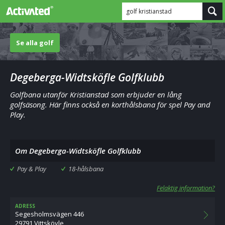
golf kristianstad
Se alla golf
Degeberga-Widtsköfle Golfklubb
Golfbana utanför Kristianstad som erbjuder en lång
golfsäsong. Här finns också en korthålsbana för spel Pay and
Play.
Om Degeberga-Widtsköfle Golfklubb
Pay & Play
18-hålsbana
Felaktig information?
ADRESS
Segesholmsvägen 446
29791 Vittskövle