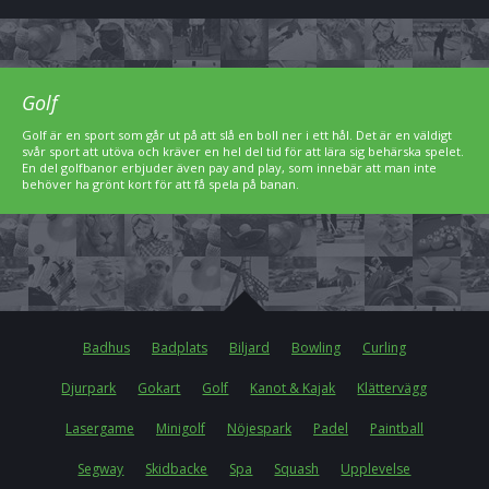
Golf
Golf är en sport som går ut på att slå en boll ner i ett hål. Det är en väldigt
svår sport att utöva och kräver en hel del tid för att lära sig behärska spelet.
En del golfbanor erbjuder även pay and play, som innebär att man inte
behöver ha grönt kort för att få spela på banan.
Badhus
Badplats
Biljard
Bowling
Curling
Djurpark
Gokart
Golf
Kanot & Kajak
Klättervägg
Lasergame
Minigolf
Nöjespark
Padel
Paintball
Segway
Skidbacke
Spa
Squash
Upplevelse