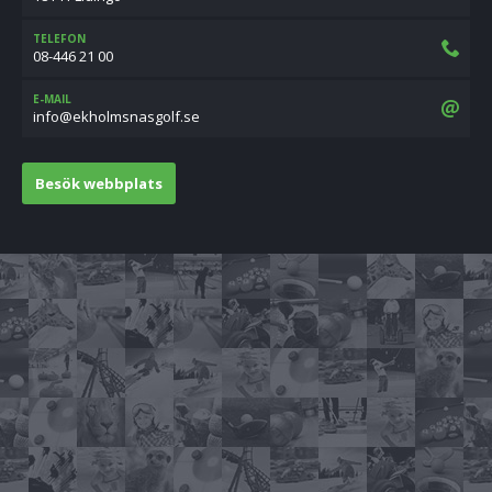
TELEFON
08-446 21 00
E-MAIL
es.flogsansmlohke@ofni
Besök webbplats