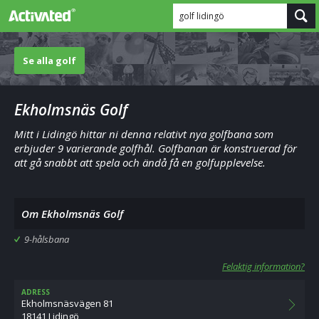
golf lidingö
Se alla golf
Ekholmsnäs Golf
Mitt i Lidingö hittar ni denna relativt nya golfbana som
erbjuder 9 varierande golfhål. Golfbanan är konstruerad för
att gå snabbt att spela och ändå få en golfupplevelse.
Om Ekholmsnäs Golf
9-hålsbana
Felaktig information?
ADRESS
Ekholmsnäsvägen 81
18141 Lidingö