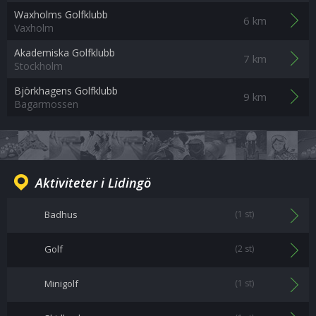
Waxholms Golfklubb
6 km
Vaxholm
Akademiska Golfklubb
7 km
Stockholm
Björkhagens Golfklubb
9 km
Bagarmossen
Aktiviteter i Lidingö
Badhus
(1 st)
Golf
(2 st)
Minigolf
(1 st)