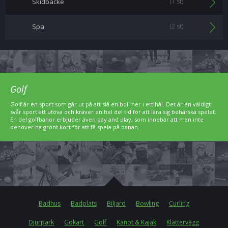
Skidbacke
(1 st)
Spa
(2 st)
Golf
Golf är en sport som går ut på att slå en boll ner i ett hål. Det är en väldigt
svår sport att utöva och kräver en hel del tid för att lära sig behärska spelet.
En del golfbanor erbjuder även pay and play, som innebär att man inte
behöver ha grönt kort för att få spela på banan.
Badhus
Badplats
Biljard
Bowling
Curling
Djurpark
Gokart
Golf
Kanot & Kajak
Klättervägg