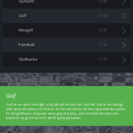
Djurpark
(1 st)
Golf
(2 st)
Minigolf
(3 st)
Paintball
(1 st)
Skidbacke
(1 st)
Golf
Golf är en sport som går ut på att slå en boll ner i ett hål. Det är en väldigt
svår sport att utöva och kräver en hel del tid för att lära sig behärska spelet.
En del golfbanor erbjuder även pay and play, som innebär att man inte
behöver ha grönt kort för att få spela på banan.