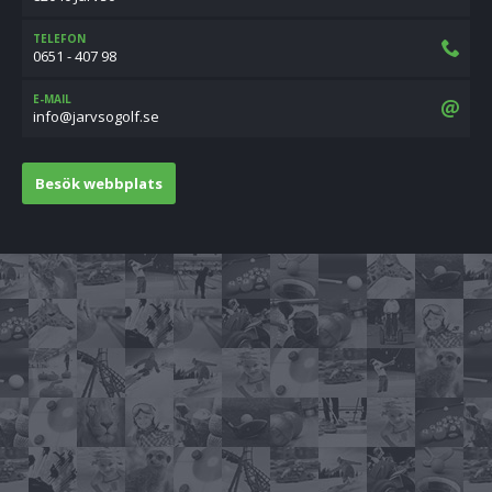
TELEFON
0651 - 407 98
E-MAIL
es.flogosvraj@ofni
Besök webbplats