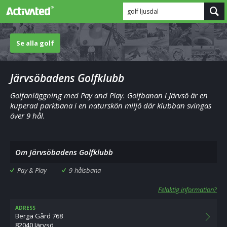
golf ljusdal
Se alla golf
Järvsöbadens Golfklubb
Golfanläggning med Pay and Play. Golfbanan i Järvsö är en
kuperad parkbana i en naturskön miljö där klubban svingas
över 9 hål.
Om Järvsöbadens Golfklubb
Pay & Play
9-hålsbana
Felaktig information?
ADRESS
Berga Gård 768
82040 Järvsö