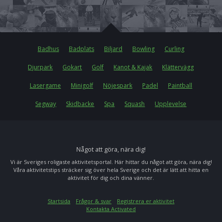
Badhus
Badplats
Biljard
Bowling
Curling
Djurpark
Gokart
Golf
Kanot & Kajak
Klättervägg
Lasergame
Minigolf
Nöjespark
Padel
Paintball
Segway
Skidbacke
Spa
Squash
Upplevelse
Något att göra, nära dig!
Vi är Sveriges roligaste aktivitetsportal. Här hittar du något att göra, nära dig!
Våra aktivitetstips sträcker sig över hela Sverige och det är lätt att hitta en
aktivitet för dig och dina vänner.
Startsida
Frågor & svar
Registrera er aktivitet
Kontakta Activated