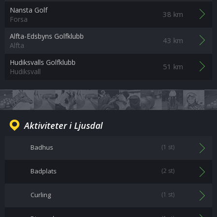
Nansta Golf
38 km
Forsa
Alfta-Edsbyns Golfklubb
43 km
Alfta
Hudiksvalls Golfklubb
51 km
Hudiksvall
Aktiviteter i Ljusdal
Badhus
(1 st)
Badplats
(2 st)
Curling
(1 st)