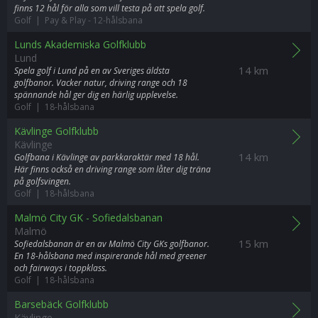
finns 12 hål för alla som vill testa på att spela golf.
Golf | Pay & Play
-
12-hålsbana
Lunds Akademiska Golfklubb
Lund
14 km
Spela golf i Lund på en av Sveriges äldsta
golfbanor. Vacker natur, driving range och 18
spännande hål ger dig en härlig upplevelse.
Golf | 18-hålsbana
Kävlinge Golfklubb
Kävlinge
14 km
Golfbana i Kävlinge av parkkaraktär med 18 hål.
Här finns också en driving range som låter dig träna
på golfsvingen.
Golf | 18-hålsbana
Malmö City GK - Sofiedalsbanan
Malmö
15 km
Sofiedalsbanan är en av Malmö City GKs golfbanor.
En 18-hålsbana med inspirerande hål med greener
och fairways i toppklass.
Golf | 18-hålsbana
Barsebäck Golfklubb
Kävlinge