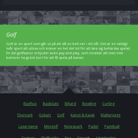
Golf
Golf är en sport som går ut på att slå en boll ner i ett hål. Det är en väldigt
svår sport att utöva och kräver en hel del tid för att lära sig behärska spelet.
En del golfbanor erbjuder även pay and play, som innebär att man inte
behöver ha grönt kort för att få spela på banan.
Badhus
Badplats
Biljard
Bowling
Curling
Djurpark
Gokart
Golf
Kanot & Kajak
Klättervägg
Lasergame
Minigolf
Nöjespark
Padel
Paintball
Segway
Skidbacke
Spa
Squash
Upplevelse