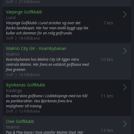
Golf | 27-hålsbana
Värpinge Golfklubb
Lund
7 km
Värpinge Golfklubb i Lund sträcker sig över det
flacka landskapet. Här har man ändå byggt upp lite
kullar och dammar för en rolig golfrunda.
Golf | 18-hålsbana
Malmö City GK - Kvarnbybanan
Malmö
10 km
Kvarnbybanan hos Malmö City GK ligger nära
centrala Malmö. Här finns en välskött golfbana med
fina greener.
Golf | 18-hålsbana
Björkenäs Golfklubb
Kävlinge
11 km
En naturskön golfbana i Löddeköpinge med nio hål
av parkkaraktär. Hos Björkenäs finns bra
möjligheter till träning.
Golf | 12-hålsbana
Oxie Golfklubb
Malmö
13 km
Pay & Play-bana i Oxie utanför Malmö Stad. Här