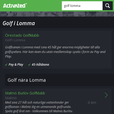
golf lomma
Golf i Lomma
Örestads Golfklubb
Golf i Lomma
Golfbanan i Lomma med sina 45 hål ger enorma möjligheter till alla
golfspelare. Här kan även du utan medlemskap spela i form av Pay and
Play.
Pay & Play
45-hålsbana
Golf nära Lomma
Malmö Burlöv Golfklubb
Malmö
6 km
Med sina 27 hål och naturliga vattenhinder ger
golfbanan i Malmö dig en utmanande golfrunda.
Spela golf året om - Välkommen till Malmö Burlöv.