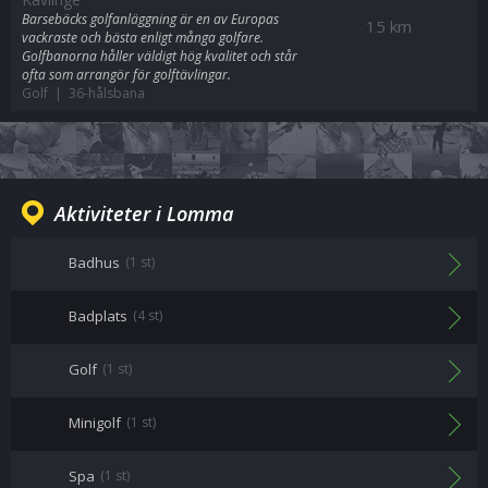
Barsebäcks golfanläggning är en av Europas
15 km
vackraste och bästa enligt många golfare.
Golfbanorna håller väldigt hög kvalitet och står
ofta som arrangör för golftävlingar.
Golf | 36-hålsbana
Aktiviteter i Lomma
Badhus
(1 st)
Badplats
(4 st)
Golf
(1 st)
Minigolf
(1 st)
Spa
(1 st)