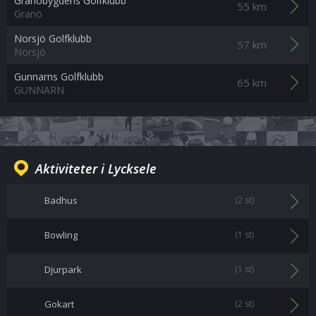
Granöbygdens Golfklubb
55 km
Granö
Norsjö Golfklubb
57 km
Norsjö
Gunnarns Golfklubb
65 km
GUNNARN
Aktiviteter i Lycksele
Badhus
(2 st)
Bowling
(1 st)
Djurpark
(1 st)
Gokart
(2 st)