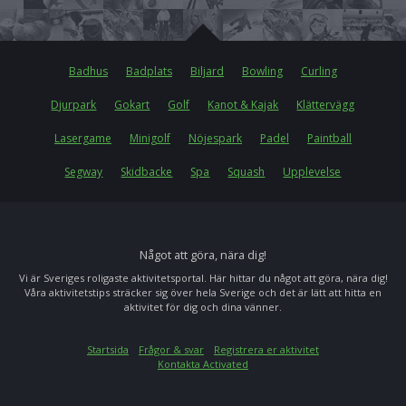
Badhus
Badplats
Biljard
Bowling
Curling
Djurpark
Gokart
Golf
Kanot & Kajak
Klättervägg
Lasergame
Minigolf
Nöjespark
Padel
Paintball
Segway
Skidbacke
Spa
Squash
Upplevelse
Något att göra, nära dig!
Vi är Sveriges roligaste aktivitetsportal. Här hittar du något att göra, nära dig!
Våra aktivitetstips sträcker sig över hela Sverige och det är lätt att hitta en
aktivitet för dig och dina vänner.
Startsida
Frågor & svar
Registrera er aktivitet
Kontakta Activated