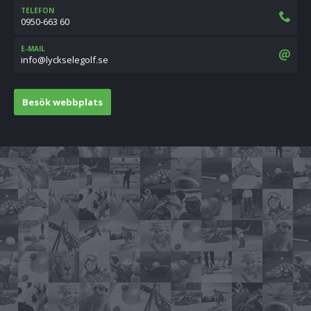
TELEFON
0950-663 60
E-MAIL
es.flogeleskcyl@ofni
Besök webbplats