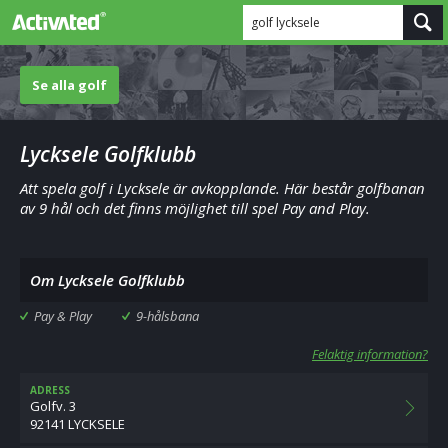
golf lycksele
Se alla golf
Lycksele Golfklubb
Att spela golf i Lycksele är avkopplande. Här består golfbanan
av 9 hål och det finns möjlighet till spel Pay and Play.
Om Lycksele Golfklubb
Pay & Play
9-hålsbana
Felaktig information?
ADRESS
Golfv. 3
92141 LYCKSELE