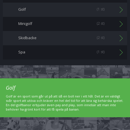
Golf
(1 st)
Minigolf
(2 st)
Skidbacke
(2 st)
Spa
(1 st)
Golf
Golf är en sport som går ut på att slå en boll ner i ett hål. Det är en väldigt
svår sport att utöva och kräver en hel del tid för att lära sig behärska spelet.
En del golfbanor erbjuder även pay and play, som innebär att man inte
behöver ha grönt kort för att få spela på banan.