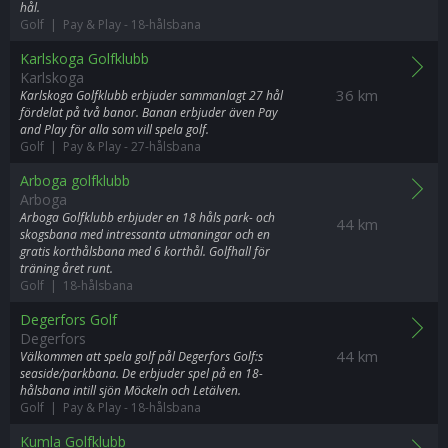
hål.
Golf | Pay & Play
-
18-hålsbana
Karlskoga Golfklubb
Karlskoga
36 km
Karlskoga Golfklubb erbjuder sammanlagt 27 hål
fördelat på två banor. Banan erbjuder även Pay
and Play för alla som vill spela golf.
Golf | Pay & Play
-
27-hålsbana
Arboga golfklubb
Arboga
Arboga Golfklubb erbjuder en 18 håls park- och
44 km
skogsbana med intressanta utmaningar och en
gratis korthålsbana med 6 korthål. Golfhall för
träning året runt.
Golf | 18-hålsbana
Degerfors Golf
Degerfors
44 km
Välkommen att spela golf pål Degerfors Golf:s
seaside/parkbana. De erbjuder spel på en 18-
hålsbana intill sjön Möckeln och Letälven.
Golf | Pay & Play
-
18-hålsbana
Kumla Golfklubb