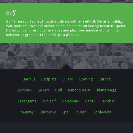
Golf
Golf är en sport som går ut på att slå en boll ner i ett hål. Det är en väldigt
svår sport att utöva och kräver en hel del tid för att lära sig behärska spelet.
En del golfbanor erbjuder även pay and play, som innebär att man inte
behöver ha grönt kort för att få spela på banan.
Badhus
Badplats
Biljard
Bowling
Curling
Djurpark
Gokart
Golf
Kanot & Kajak
Klättervägg
Lasergame
Minigolf
Nöjespark
Padel
Paintball
Segway
Skidbacke
Spa
Squash
Upplevelse