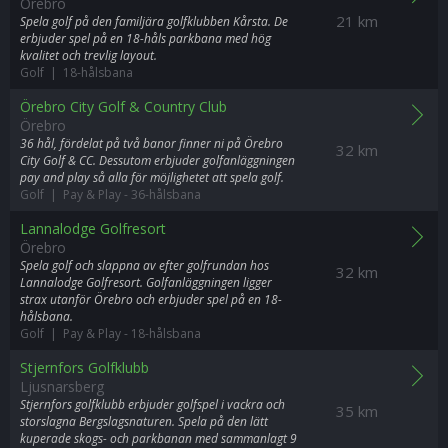
Örebro
21 km
Spela golf på den familjära golfklubben Kårsta. De
erbjuder spel på en 18-håls parkbana med hög
kvalitet och trevlig layout.
Golf | 18-hålsbana
Örebro City Golf & Country Club
Örebro
36 hål, fördelat på två banor finner ni på Örebro
32 km
City Golf & CC. Dessutom erbjuder golfanläggningen
pay and play så alla för möjlighetet att spela golf.
Golf | Pay & Play
-
36-hålsbana
Lannalodge Golfresort
Örebro
Spela golf och slappna av efter golfrundan hos
32 km
Lannalodge Golfresort. Golfanläggningen ligger
strax utanför Örebro och erbjuder spel på en 18-
hålsbana.
Golf | Pay & Play
-
18-hålsbana
Stjernfors Golfklubb
Ljusnarsberg
Stjernfors golfklubb erbjuder golfspel i vackra och
35 km
storslagna Bergslagsnaturen. Spela på den lätt
kuperade skogs- och parkbanan med sammanlagt 9