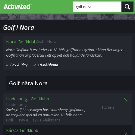
golf nora
Golf i Nora
Nora Golfklubb
Golf i Nora
Nora Golfklubb erbjuder en 18-håls golfbana i gröna, sköna Berslagen.
Golfbanan är placerad i ett öppet och böljande landskap.
Pay & Play
18-hålsbana
Golf nära Nora
Lindesbergs Golfklubb
Lindesberg
14 km
Spela golf i bergslagen hos Lindesbergs golfklubb,
de erbjuder spel på en naturskön 18-håls bana.
Golf | Pay & Play
-
18-hålsbana
Kårsta Golfklubb