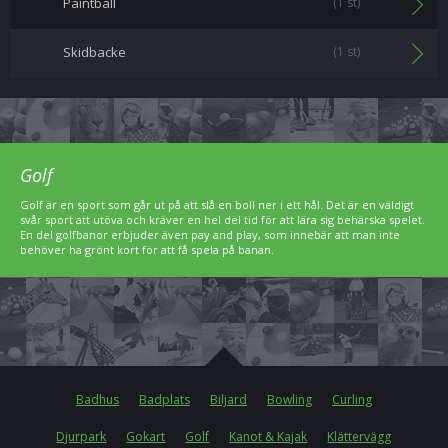
Paintball
(1 st)
Skidbacke
(1 st)
Golf
Golf är en sport som går ut på att slå en boll ner i ett hål. Det är en väldigt
svår sport att utöva och kräver en hel del tid för att lära sig behärska spelet.
En del golfbanor erbjuder även pay and play, som innebär att man inte
behöver ha grönt kort för att få spela på banan.
Badhus
Badplats
Biljard
Bowling
Curling
Djurpark
Gokart
Golf
Kanot & Kajak
Klättervägg