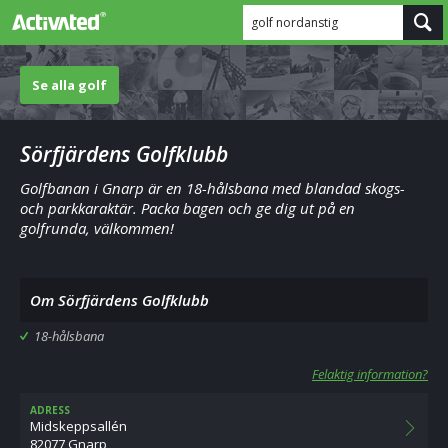
golf nordanstig
Se alla golf
Sörfjärdens Golfklubb
Golfbanan i Gnarp är en 18-hålsbana med blandad skogs-
och parkkaraktär. Packa bagen och ge dig ut på en
golfrunda, välkommen!
Om Sörfjärdens Golfklubb
18-hålsbana
Felaktig information?
ADRESS
Midskeppsallén
82077 Gnarp