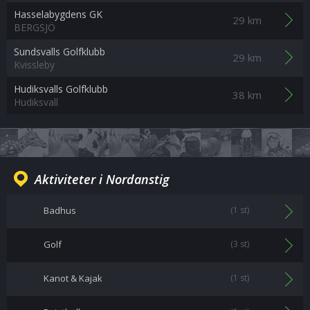
Hasselabygdens GK
29 km
BERGSJÖ
Sundsvalls Golfklubb
29 km
Kvissleby
Hudiksvalls Golfklubb
38 km
Hudiksvall
Aktiviteter i Nordanstig
Badhus
(1 st)
Golf
(3 st)
Kanot & Kajak
(1 st)