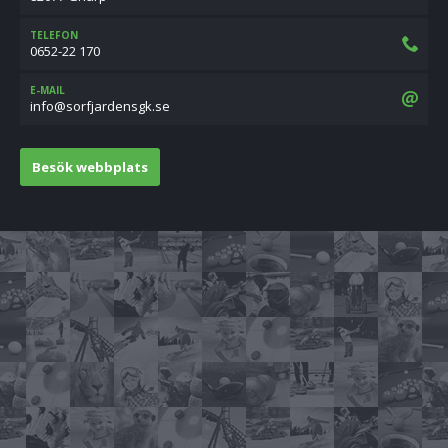
TELEFON
0652-22 170
E-MAIL
es.kgsnedrajfros@ofni
Besök webbplats