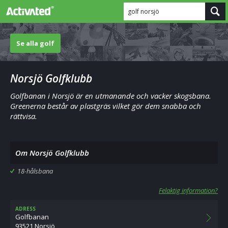
golf norsjö
Se alla golf
Norsjö Golfklubb
Golfbanan i Norsjö är en utmanande och vacker skogsbana.
Greenerna består av plastgräs vilket gör dem snabba och
rättvisa.
Om Norsjö Golfklubb
18-hålsbana
Felaktig information?
ADRESS
Golfbanan
93521 Norsjö