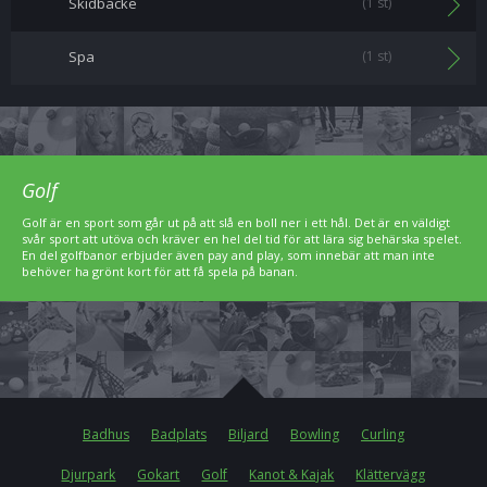
Skidbacke
(1 st)
Spa
(1 st)
Golf
Golf är en sport som går ut på att slå en boll ner i ett hål. Det är en väldigt
svår sport att utöva och kräver en hel del tid för att lära sig behärska spelet.
En del golfbanor erbjuder även pay and play, som innebär att man inte
behöver ha grönt kort för att få spela på banan.
Badhus
Badplats
Biljard
Bowling
Curling
Djurpark
Gokart
Golf
Kanot & Kajak
Klättervägg