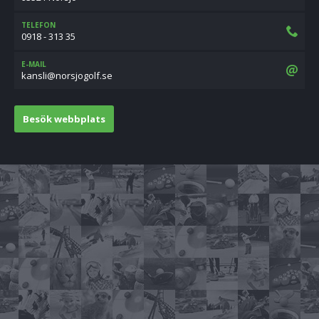
TELEFON
0918 - 313 35
E-MAIL
es.flogojsron@ilsnak
Besök webbplats