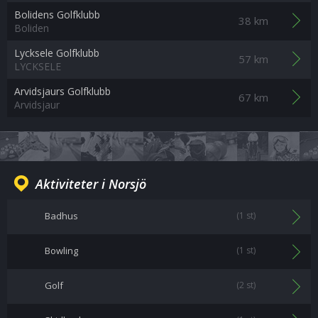
Bolidens Golfklubb
38 km
Boliden
Lycksele Golfklubb
57 km
LYCKSELE
Arvidsjaurs Golfklubb
67 km
Arvidsjaur
Aktiviteter i Norsjö
Badhus
(1 st)
Bowling
(1 st)
Golf
(2 st)