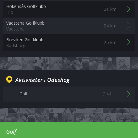
Hökensås Golfklubb
21 km
Hjo
Vadstena Golfklubb
24 km
Vadstena
Breviken Golfklubb
25 km
Karlsborg
Aktiviteter i Ödeshög
Golf
(1 st)
Golf