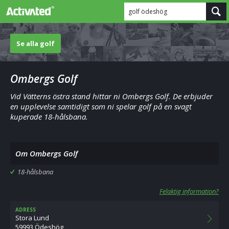
golf ödeshög
Se alla golf
Ombergs Golf
Vid Vätterns östra stand hittar ni Ombergs Golf. De erbjuder
en upplevelse samtidigt som ni spelar golf på en svagt
kuperade 18-hålsbana.
Om Ombergs Golf
18-hålsbana
Felaktig information?
ADRESS
Stora Lund
59993 Ödeshög