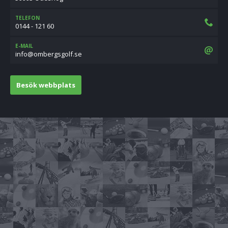
TELEFON
0144 - 121 60
E-MAIL
es.flogsgrebmo@ofni
Besök webbplats