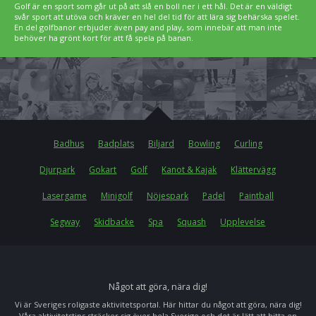
Golf är en sport som går ut på att slå en boll ner i ett hål. Det är en väldigt
svår sport att utöva och kräver en hel del tid för att lära sig behärska spelet.
En del golfbanor erbjuder även pay and play, som innebär att man inte
behöver ha grönt kort för att få spela på banan.
Badhus
Badplats
Biljard
Bowling
Curling
Djurpark
Gokart
Golf
Kanot & Kajak
Klättervägg
Lasergame
Minigolf
Nöjespark
Padel
Paintball
Segway
Skidbacke
Spa
Squash
Upplevelse
Något att göra, nära dig!
Vi är Sveriges roligaste aktivitetsportal. Här hittar du något att göra, nära dig!
Våra aktivitetstips sträcker sig över hela Sverige och det är lätt att hitta en