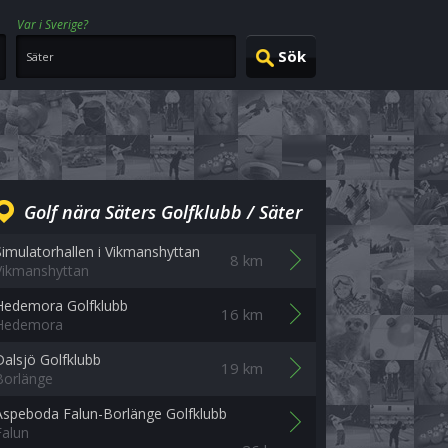
Var i Sverige?
Golf nära Säters Golfklubb / Säter
Simulatorhallen i Vikmanshyttan
8 km
Vikmanshyttan
Hedemora Golfklubb
16 km
Hedemora
Dalsjö Golfklubb
19 km
Borlänge
Aspeboda Falun-Borlänge Golfklubb
Falun