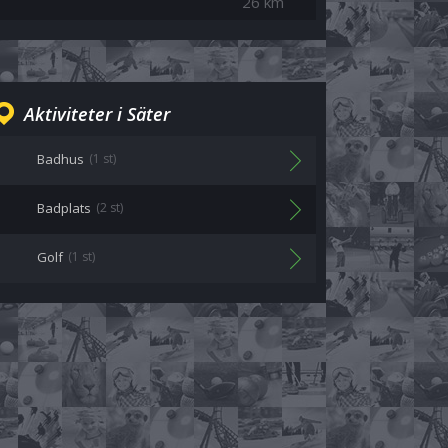
26 km
Aktiviteter i Säter
Badhus
(1 st)
Badplats
(2 st)
Golf
(1 st)