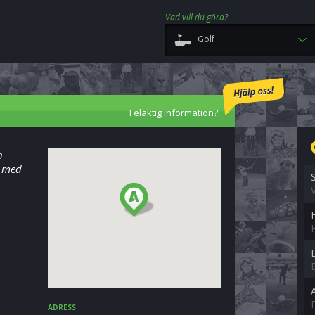
Vad vill du göra?
Golf
Felaktig information?
n
a med
ADRESS