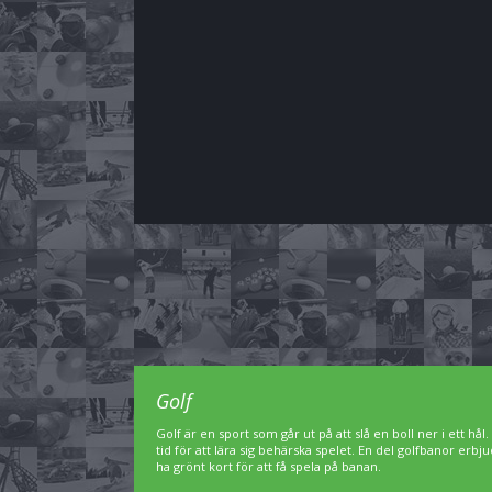
Golf
Golf är en sport som går ut på att slå en boll ner i ett hål
tid för att lära sig behärska spelet. En del golfbanor er
ha grönt kort för att få spela på banan.