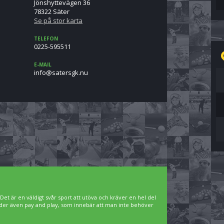
Jönshyttevägen 36
78322 Säter
Se på stor karta
TELEFON
0225-595511
E-MAIL
un.kgsretas@ofni
. Det är en väldigt svår sport att utöva och kräver en hel del
bjuder även pay and play, som innebär att man inte behöver