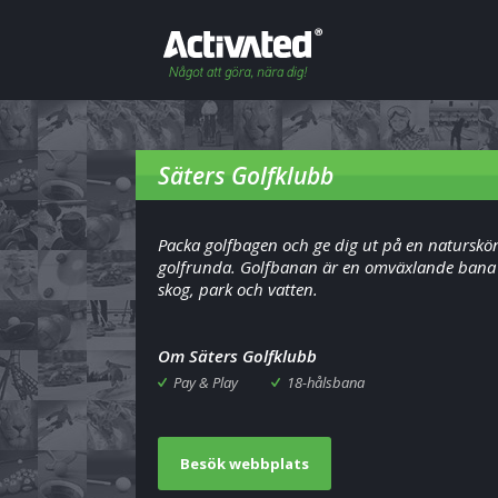
Säters Golfklubb
Packa golfbagen och ge dig ut på en naturskö
golfrunda. Golfbanan är en omväxlande ban
skog, park och vatten.
Om Säters Golfklubb
Pay & Play
18-hålsbana
Besök webbplats