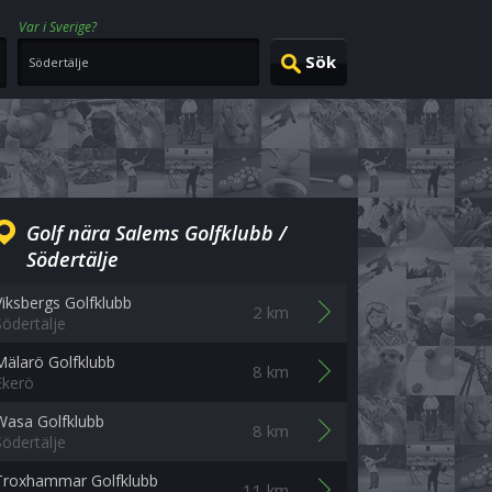
Var i Sverige?
Golf nära Salems Golfklubb /
Södertälje
Viksbergs Golfklubb
2 km
Södertälje
Mälarö Golfklubb
8 km
Ekerö
Wasa Golfklubb
8 km
Södertälje
Troxhammar Golfklubb
11 km