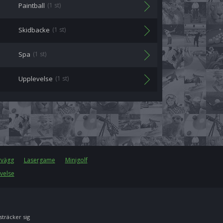
Paintball
(1 st)
Skidbacke
(1 st)
Spa
(1 st)
Upplevelse
(1 st)
rvägg
Lasergame
Minigolf
velse
 sträcker sig