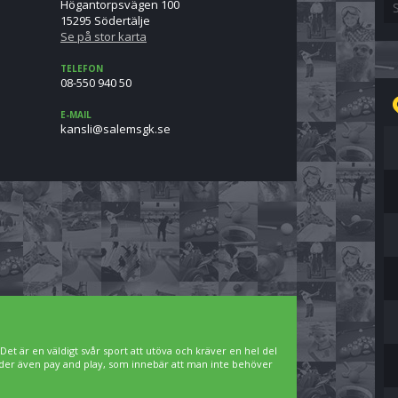
Högantorpsvägen 100
15295 Södertälje
Se på stor karta
TELEFON
08-550 940 50
E-MAIL
es.kgsmelas@ilsnak
. Det är en väldigt svår sport att utöva och kräver en hel del
bjuder även pay and play, som innebär att man inte behöver