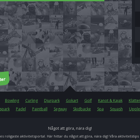
Bowling
Curling
Djurpark
Gokart
Golf
Kanot & Kajak
Klätte
spark
Padel
Paintball
Segway
Skidbacke
Spa
Squash
Upple
Något att göra, nära dig!
es roligaste aktivitetsportal. Här hittar du något att göra, nära dig! Våra aktivitetstips