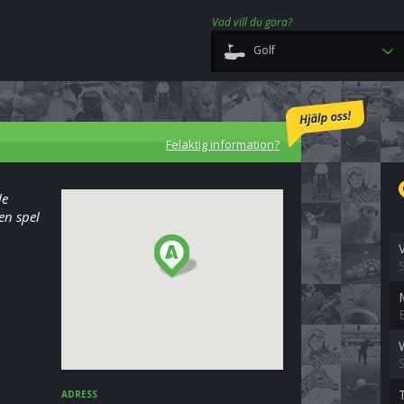
Vad vill du göra?
Golf
Felaktig information?
le
en spel
ADRESS