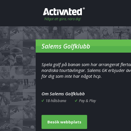
Salems Golfklubb
Spela golf på banan som har arrangerat flerta
nordiska tourtävlingar. Salems GK erbjuder äv
för dig som inte har något hcp.
Om Salems Golfklubb
18-hålsbana
Pay & Play
Besök webbplats