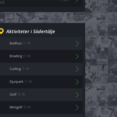
Skå
Aktiviteter i Södertälje
Badhus
(1 st)
Bowling
(1 st)
Curling
(1 st)
Djurpark
(1 st)
Golf
(5 st)
Minigolf
(3 st)