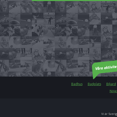
Badhus
Badplats
Biljard
Nöje
Vi är Sverig