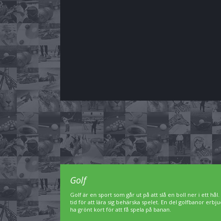
Golf
Golf är en sport som går ut på att slå en boll ner i ett hål
tid för att lära sig behärska spelet. En del golfbanor er
ha grönt kort för att få spela på banan.