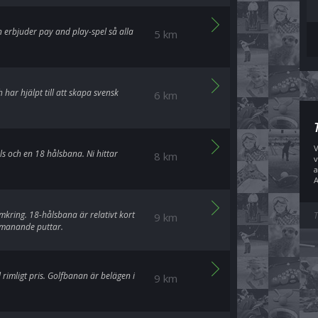
an erbjuder pay and play-spel så alla
5 km
 har hjälpt till att skapa svensk
6 km
V
ls och en 18 hålsbana. Ni hittar
8 km
v
a
A
mkring. 18-hålsbana är relativt kort
T
9 km
tmanande puttar.
 rimligt pris. Golfbanan är belägen i
9 km