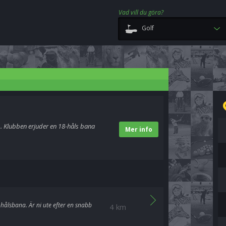
Vad vill du göra?
Golf
b. Klubben erjuder en 18-håls bana
Mer info
hålsbana. Är ni ute efter en snabb
4 km