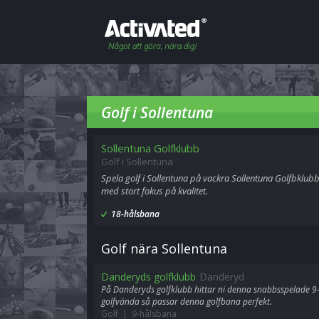
Golf i Sollentuna
Sollentuna Golfklubb
Golf i Sollentuna
Spela golf i Sollentuna på vackra Sollentuna Golfbklub
med stort fokus på kvalitet.
18-hålsbana
Golf nära Sollentuna
Danderyds golfklubb
Danderyd
På Danderyds golfklubb hittar ni denna snabbsspelade 9-
golfvända så passar denna golfbana perfekt.
Golf | 9-hålsbana