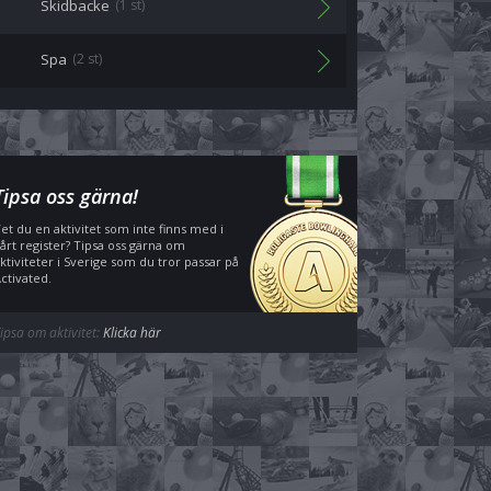
Skidbacke
(1 st)
Spa
(2 st)
Tipsa oss gärna!
et du en aktivitet som inte finns med i
årt register? Tipsa oss gärna om
ktiviteter i Sverige som du tror passar på
ctivated.
ipsa om aktivitet:
Klicka här