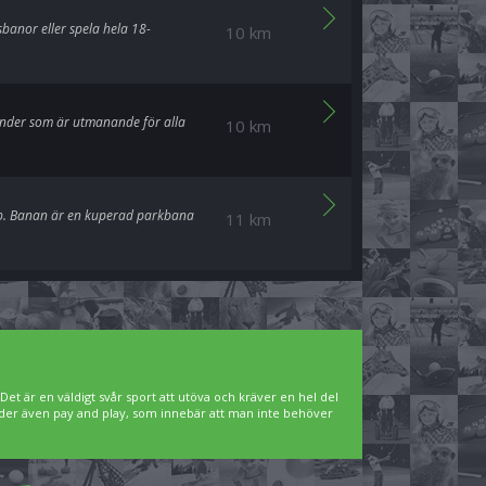
sbanor eller spela hela 18-
10 km
hinder som är utmanande för alla
10 km
ubb. Banan är en kuperad parkbana
11 km
. Det är en väldigt svår sport att utöva och kräver en hel del
bjuder även pay and play, som innebär att man inte behöver