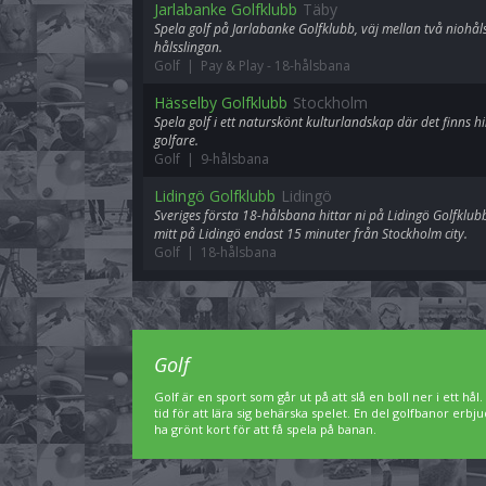
Jarlabanke Golfklubb
Täby
Spela golf på Jarlabanke Golfklubb, väj mellan två niohål
hålsslingan.
Golf | Pay & Play
-
18-hålsbana
Hässelby Golfklubb
Stockholm
Spela golf i ett naturskönt kulturlandskap där det finns 
golfare.
Golf | 9-hålsbana
Lidingö Golfklubb
Lidingö
Sveriges första 18-hålsbana hittar ni på Lidingö Golfkl
mitt på Lidingö endast 15 minuter från Stockholm city.
Golf | 18-hålsbana
Golf
Golf är en sport som går ut på att slå en boll ner i ett hål
tid för att lära sig behärska spelet. En del golfbanor er
ha grönt kort för att få spela på banan.