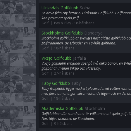
Ulriksdals Golfklubb
Solna
En drive från city hittar ni Ulriksdals Golfklubb. Golfban
kan prova att spela golf.
Golf | Pay & Play
-
18-hålsbana
Stockholms Golfklubb
Danderyd
Stockholms golfklubb är sveriges näst äldsta golfklubb och
golftradionen. De erbjuder en 18-håls golfbana.
Golf | 18-hålsbana
Viksjö Golfklubb
Järfälla
Viksjö golfklubb erbjuder spel på två olika banor, en 9-hå
golfbanan mellan Viksjö och Hässelby.
Golf | 27-hålsbana
Täby Golfklubb
Täby
Täby Golfklubb ligger vackert placerad med vatten runt o
med flera utmaningar, såsom lutande lägen och en del u
Golf | 18-hålsbana
Akademiska Golfklubb
Stockholm
Golfklubben där stundenter är välkomna att spela golf till
Norrtälje i utkanten av Stockholm.
Golf | 9-hålsbana