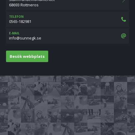
68693 Rottneros
TELEFON
0565-182981
E-MAIL
es.kgennus@ofni
Besök webbplats