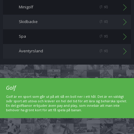
Minigolf
(1 st)
Skidbacke
(1 st)
Spa
(1 st)
Äventyrsland
(1 st)
Golf
Golf är en sport som går ut på att slå en boll ner i ett hål. Det är en väldigt
svår sport att utöva och kräver en hel del tid för att lära sig behärska spelet.
En del golfbanor erbjuder även pay and play, som innebär att man inte
behöver ha grönt kort för att få spela på banan.