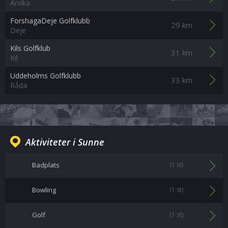
Arvika
ForshagaDeje Golfklubb
29 km
Deje
Kils Golfklub
31 km
Kil
Uddeholms Golfklubb
33 km
Råda
Aktiviteter i Sunne
Badplats
(1 st)
Bowling
(1 st)
Golf
(1 st)