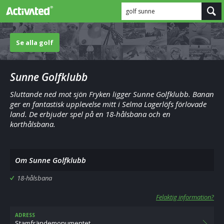
golf sunne
Se alla golf
Sunne Golfklubb
Sluttande ned mot sjön Fryken ligger Sunne Golfklubb. Banan
ger en fantastisk upplevelse mitt i Selma Lagerlöfs förlovade
land. De erbjuder spel på en 18-hålsbana och en
korthålsbana.
Om Sunne Golfklubb
18-hålsbana
Felaktig information?
ADRESS
Stamfrändemonumentet