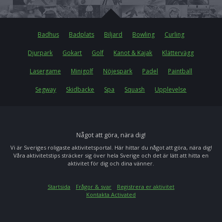
Badhus
Badplats
Biljard
Bowling
Curling
Djurpark
Gokart
Golf
Kanot & Kajak
Klättervägg
Lasergame
Minigolf
Nöjespark
Padel
Paintball
Segway
Skidbacke
Spa
Squash
Upplevelse
Något att göra, nära dig!
Vi är Sveriges roligaste aktivitetsportal. Här hittar du något att göra, nära dig!
Våra aktivitetstips sträcker sig över hela Sverige och det är lätt att hitta en
aktivitet för dig och dina vänner.
Startsida
Frågor & svar
Registrera er aktivitet
Kontakta Activated