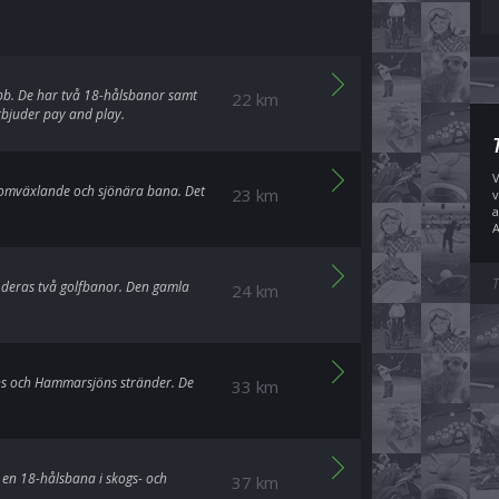
bb. De har två 18-hålsbanor samt
22 km
rbjuder pay and play.
V
 omväxlande och sjönära bana. Det
23 km
v
a
A
T
 deras två golfbanor. Den gamla
24 km
ans och Hammarsjöns stränder. De
33 km
 en 18-hålsbana i skogs- och
37 km