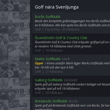
Golf nära Svenljunga
Borås Golfklubb
Besök den komplette golfanläggningen hos Borås Golfklu
en 9-hålsbana. Alla kan spela hos Borås Golfklubb som e
Golf | Pay & Play
-
45-hålsbana
Åsundsholm Golf & Country Club
Åsundsholm Golf & Country Club erbjuder golfspel på en
är modern 18-hålsbana med USGA greener.
Golf | 18-hålsbana
Marks Golfklubb
Mark
Öppet
- I Kinna utanför Mark ligger Marks Golfklubb med
har 18-hål och den nya 9-hål.
Golf | 27-hålsbana
Isaberg Golfklubb
Gislaved
Spela golf på Isaberg Golfklubb vackert beläget vid Niss
erbjuder spel på två 18-hålsbanor.
Golf | 36-hålsbana
Bredareds Golfklubb
Borås
Spela golf på Bredareds Golfklubb norr om Borås. De har
parkkaraktär.