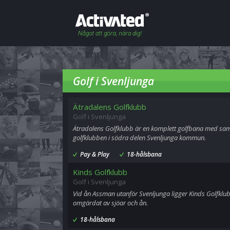
Golf i Svenljunga
Ätradalens Golfklubb
Golf i Svenljunga
Ätradalens Golfklubb är en komplett golfbana med samm
golfklubben i södra delen Svenljunga kommun.
Pay & Play
18-hålsbana
Kinds Golfklubb
Golf i Svenljunga
Vid ån Assman utanför Svenljunga ligger Kinds Golfklub
omgärdat av sjöar och ån.
18-hålsbana