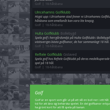
Golf | 18-hålsbana
Ulricehamns Golfklubb
Högst upp i Ulricehamn stad finner ni Ulricehamns Golfklu
hålsbana som emellanåt kan vara lite knepig.
Golf | 18-hålsbana
Hulta Golfklubb
Bollebygd
Spela golf i herrgårdsmiljö på Hulta Golfklubb i Bolleby
västsveriges bästa golfbanor, de har sammanlagt 18 hål.
Golf | 18-hålsbana
Reftele Golfklubb
Gislaved
Spela golf hos Reftele Golfklubb på deras medelkuperade
spel på 18 hål.
Golf | 18-hålsbana
Golf
Golf är en sport som går ut på att slå en boll ner i ett hål
tid för att lära sig behärska spelet. En del golfbanor er
ha grönt kort för att få spela på banan.