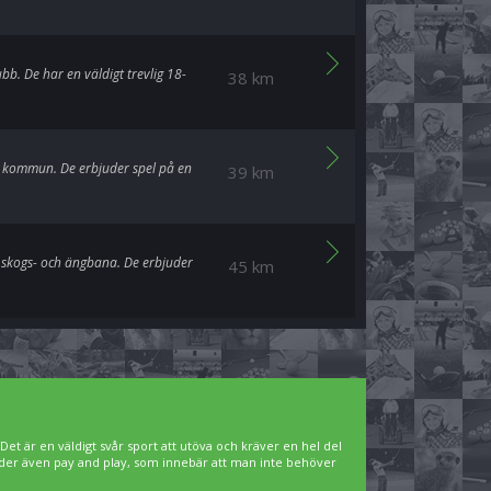
bb. De har en väldigt trevlig 18-
38 km
gd kommun. De erbjuder spel på en
39 km
 skogs- och ängbana. De erbjuder
45 km
. Det är en väldigt svår sport att utöva och kräver en hel del
bjuder även pay and play, som innebär att man inte behöver