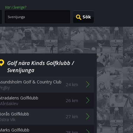
Var i Sverige?
Golf nära Kinds Golfklubb /
Svenljunga
Åsundsholm Golf & Country Club
24 km
Vegby
Ätradalens Golfklubb
26 km
Mårdaklev
Borås Golfklubb
27 km
Östra Vik
Marks Golfklubb
28 km