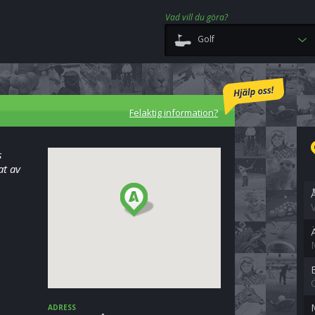
Vad vill du göra?
Golf
Felaktig information?
s
at av
ADRESS