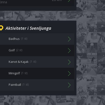
Kinna
Aktiviteter i Svenljunga
Badhus
(1 st)
Golf
(2 st)
Kanot & Kajak
(1 st)
Minigolf
(1 st)
Paintball
(1 st)