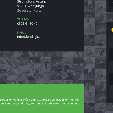
Strömsfors, Åstarp
51293 Svenljunga
Se på stor karta
TELEFON
0325-61 80 40
E-MAIL
es.kgsdnik@ofni
. Det är en väldigt svår sport att utöva och kräver en hel del
bjuder även pay and play, som innebär att man inte behöver