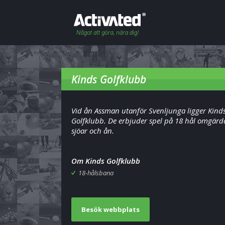
Kinds Golfklubb
Vid ån Assman utanför Svenljunga ligger Kind
Golfklubb. De erbjuder spel på 18 hål omgärd
sjöar och ån.
Om Kinds Golfklubb
18-hålsbana
Besök webbplats