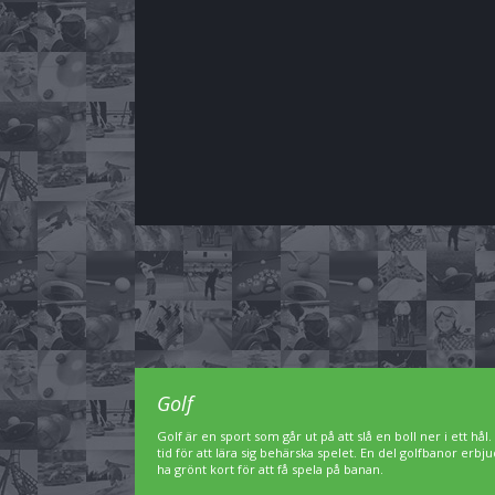
Golf
Golf är en sport som går ut på att slå en boll ner i ett hål
tid för att lära sig behärska spelet. En del golfbanor er
ha grönt kort för att få spela på banan.