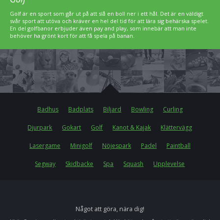
Golf är en sport som går ut på att slå en boll ner i ett hål. Det är en väldigt
svår sport att utöva och kräver en hel del tid för att lära sig behärska spelet.
En del golfbanor erbjuder även pay and play, som innebär att man inte
behöver ha grönt kort för att få spela på banan.
Badhus
Badplats
Biljard
Bowling
Curling
Djurpark
Gokart
Golf
Kanot & Kajak
Klättervägg
Lasergame
Minigolf
Nöjespark
Padel
Paintball
Segway
Skidbacke
Spa
Squash
Upplevelse
Något att göra, nära dig!