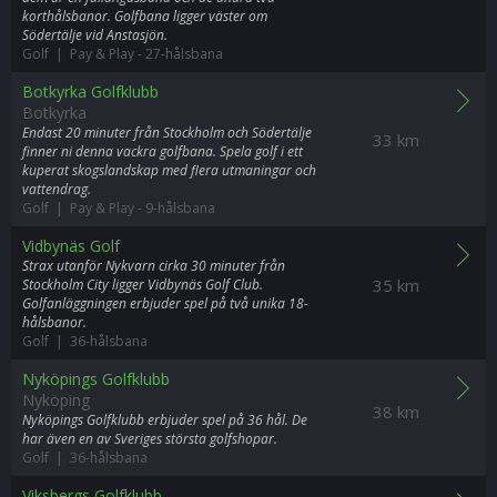
korthålsbanor. Golfbana ligger väster om
Södertälje vid Anstasjön.
Golf | Pay & Play
-
27-hålsbana
Botkyrka Golfklubb
Botkyrka
Endast 20 minuter från Stockholm och Södertälje
33 km
finner ni denna vackra golfbana. Spela golf i ett
kuperat skogslandskap med flera utmaningar och
vattendrag.
Golf | Pay & Play
-
9-hålsbana
Vidbynäs Golf
Strax utanför Nykvarn cirka 30 minuter från
35 km
Stockholm City ligger Vidbynäs Golf Club.
Golfanläggningen erbjuder spel på två unika 18-
hålsbanor.
Golf | 36-hålsbana
Nyköpings Golfklubb
Nyköping
38 km
Nyköpings Golfklubb erbjuder spel på 36 hål. De
har även en av Sveriges största golfshopar.
Golf | 36-hålsbana
Viksbergs Golfklubb