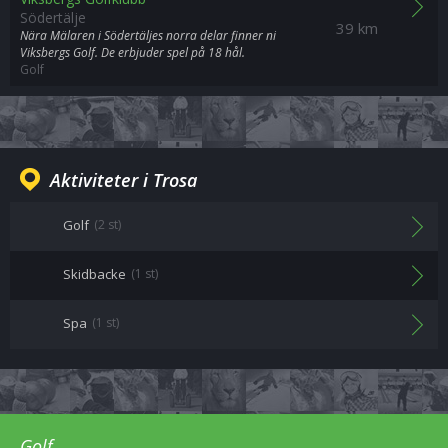
Södertälje
39 km
Nära Mälaren i Södertäljes norra delar finner ni
Viksbergs Golf. De erbjuder spel på 18 hål.
Golf
Aktiviteter i Trosa
Golf
(2 st)
Skidbacke
(1 st)
Spa
(1 st)
Golf