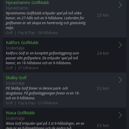
Nynäshamns Golfklubb
Nynäshamn
Nynäshamns Golfklubb erbjuder spel på två olika
23 km
banor, en 27-håls och en 9-hålsbana. Ledorden för
golfbanan är att skapa en hemtrevlig och gästvänlig
miljö.
Golf | Pay & Play
-
36-hålsbana
Kallfors Golfklubb
Södertälje
24 km
Kallfors Golf är en komplett golfanläggning som
passar alla golfspelare. De erbjuder spel på två
banor, en 18-hålsbana och en 9-hålsbana.
Golf | 27-hålsbana
Skälby Golf
Södertälje
32 km
På Skälby Golf finner ni denna park- och
skogsbana. På golfanläggningen finner ni en 18-
och en 9-hålsbana.
Golf | Pay & Play
-
27-hålsbana
Wasa Golfklubb
Södertälje
Wasa Golf erbjuder spel på 3 st 9-hålsslingor, en av
33 km
dem är en fullängdsbana och de andra två