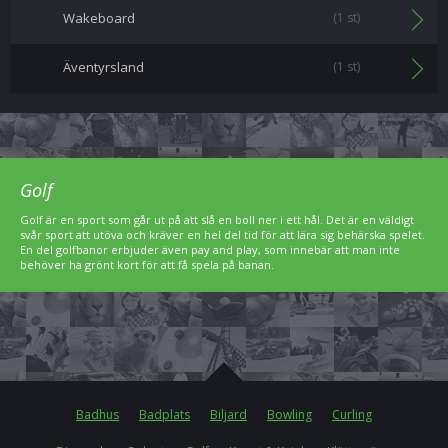
Wakeboard
(1 st)
Äventyrsland
(1 st)
Golf
Golf är en sport som går ut på att slå en boll ner i ett hål. Det är en väldigt
svår sport att utöva och kräver en hel del tid för att lära sig behärska spelet.
En del golfbanor erbjuder även pay and play, som innebär att man inte
behöver ha grönt kort för att få spela på banan.
Badhus
Badplats
Biljard
Bowling
Curling