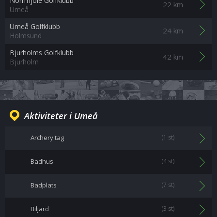
Norrmjöle Golfklubb
22 km
Umeå
Umeå Golfklubb
24 km
Holmsund
Bjurholms Golfklubb
42 km
Bjurholm
Aktiviteter i Umeå
Archery tag
(1 st)
Badhus
(4 st)
Badplats
(7 st)
Biljard
(3 st)