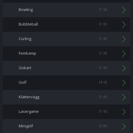
Bowling
(1 st)
Bubbleball
(1 st)
Curling
(1 st)
Femkamp
(1 st)
Gokart
(1 st)
Golf
(4 st)
Klättervägg
(1 st)
Lasergame
(1 st)
Minigolf
(3 st)