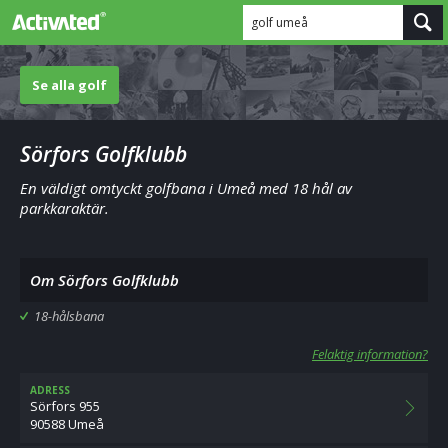
golf umeå
Se alla golf
Sörfors Golfklubb
En väldigt omtyckt golfbana i Umeå med 18 hål av
parkkaraktär.
Om Sörfors Golfklubb
18-hålsbana
Felaktig information?
ADRESS
Sörfors 955
90588 Umeå