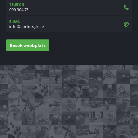
TELEFON
090-304 75
E-MAIL
es.kgsrofros@ofni
Besök webbplats