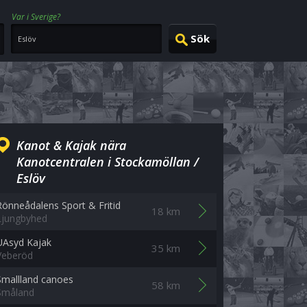
Var i Sverige?
Kanot & Kajak nära
Kanotcentralen i Stockamöllan /
Eslöv
Rönneådalens Sport & Fritid
18 km
Ljungbyhed
UAsyd Kajak
35 km
Veberöd
Smallland canoes
58 km
Småland