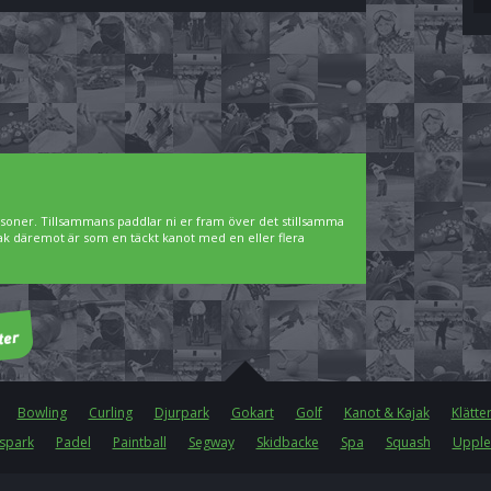
rsoner. Tillsammans paddlar ni er fram över det stillsamma
jak däremot är som en täckt kanot med en eller flera
Bowling
Curling
Djurpark
Gokart
Golf
Kanot & Kajak
Klätte
spark
Padel
Paintball
Segway
Skidbacke
Spa
Squash
Upple