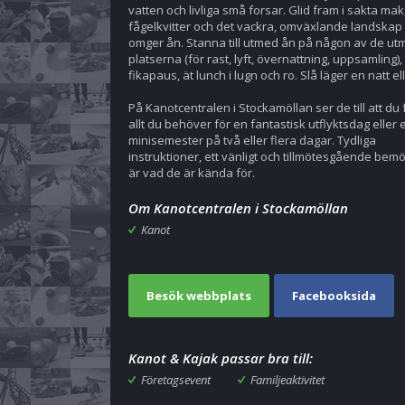
vatten och livliga små forsar. Glid fram i sakta mak,
fågelkvitter och det vackra, omväxlande landska
omger ån. Stanna till utmed ån på någon av de ut
platserna (för rast, lyft, övernattning, uppsamling),
fikapaus, ät lunch i lugn och ro. Slå läger en natt ell
På Kanotcentralen i Stockamöllan ser de till att du
allt du behöver för en fantastisk utflyktsdag eller 
minisemester på två eller flera dagar. Tydliga
instruktioner, ett vänligt och tillmötesgående be
är vad de är kända för.
Om Kanotcentralen i Stockamöllan
Kanot
Besök webbplats
Facebooksida
Kanot & Kajak passar bra till:
Företagsevent
Familjeaktivitet