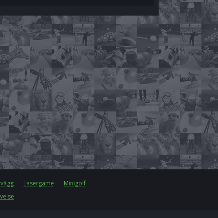
rvägg
Lasergame
Minigolf
velse