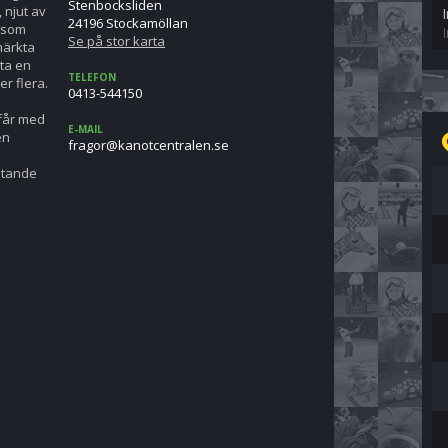
Stenbocksliden
 njut av
24196 Stockamöllan
p som
Se på stor karta
märkta
 ta en
TELEFON
er flera.
0413-544150
 får med
E-MAIL
en
es.nelartnectonak@rogarf
mötande