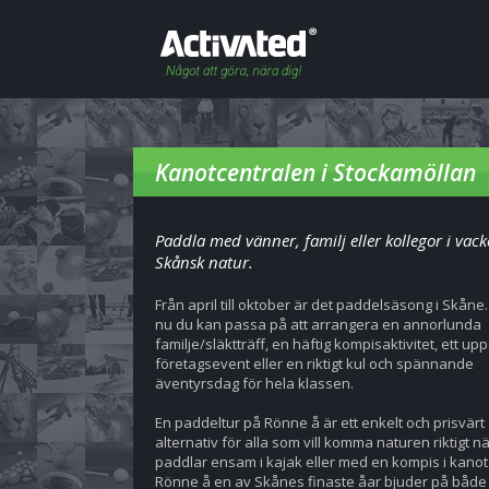
Kanotcentralen i Stockamöllan
Paddla med vänner, familj eller kollegor i vack
Skånsk natur.
Från april till oktober är det paddelsäsong i Skåne.
nu du kan passa på att arrangera en annorlunda
familje/släktträff, en häftig kompisaktivitet, ett up
företagsevent eller en riktigt kul och spännande
äventyrsdag för hela klassen.
En paddeltur på Rönne å är ett enkelt och prisvärt
alternativ för alla som vill komma naturen riktigt n
paddlar ensam i kajak eller med en kompis i kanot 
Rönne å en av Skånes finaste åar bjuder på både