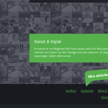
Kanot & Kajak
En kanot är en långsmal båt med öppet däck för flera pe
vattnet och njuter av den härliga svenska naturen. En ka
öppningar, kallat sittbrunnar.
Badhus
Badplats
Biljard
Nöje