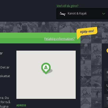
Vad vill du göra?
Kanot & Kajak
Felaktig information?
er
 Det är
pskattat
ära. Du
för två.
ADRESS
 lugna