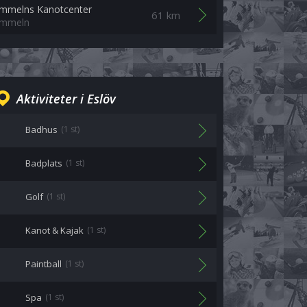
Immelns Kanotcenter
61 km
Immeln
Aktiviteter i Eslöv
Badhus
(1 st)
Badplats
(1 st)
Golf
(1 st)
Kanot & Kajak
(1 st)
Paintball
(1 st)
Spa
(1 st)