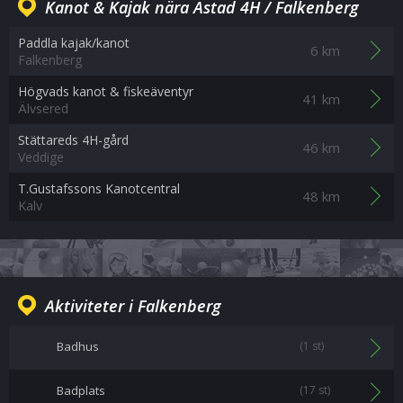
Kanot & Kajak nära Ästad 4H / Falkenberg
Paddla kajak/kanot
6 km
Falkenberg
Högvads kanot & fiskeäventyr
41 km
Älvsered
Stättareds 4H-gård
46 km
Veddige
T.Gustafssons Kanotcentral
48 km
Kalv
Aktiviteter i Falkenberg
Badhus
(1 st)
Badplats
(17 st)