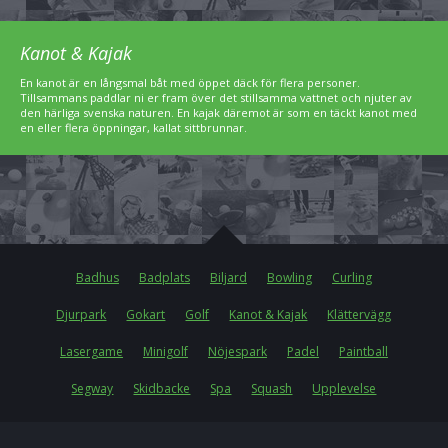
Kanot & Kajak
En kanot är en långsmal båt med öppet däck för flera personer.
Tillsammans paddlar ni er fram över det stillsamma vattnet och njuter av
den härliga svenska naturen. En kajak däremot är som en täckt kanot med
en eller flera öppningar, kallat sittbrunnar.
Badhus
Badplats
Biljard
Bowling
Curling
Djurpark
Gokart
Golf
Kanot & Kajak
Klättervägg
Lasergame
Minigolf
Nöjespark
Padel
Paintball
Segway
Skidbacke
Spa
Squash
Upplevelse