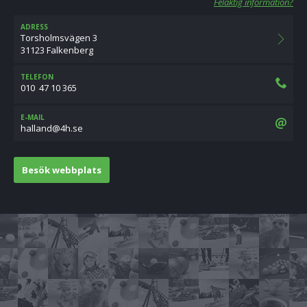
Felaktig information?
ADRESS
Torsholmsvägen 3
31123 Falkenberg
TELEFON
010  47 10 365
E-MAIL
es.h4@dnallah
Besök webbplats