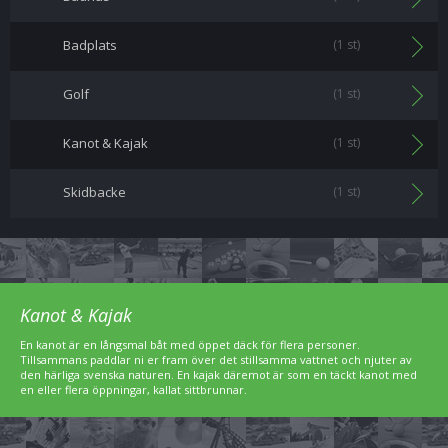
Badplats
(1 st)
Golf
(1 st)
Kanot & Kajak
(1 st)
Skidbacke
(1 st)
Kanot & Kajak
En kanot är en långsmal båt med öppet däck för flera personer.
Tillsammans paddlar ni er fram över det stillsamma vattnet och njuter av
den härliga svenska naturen. En kajak däremot är som en täckt kanot med
en eller flera öppningar, kallat sittbrunnar.