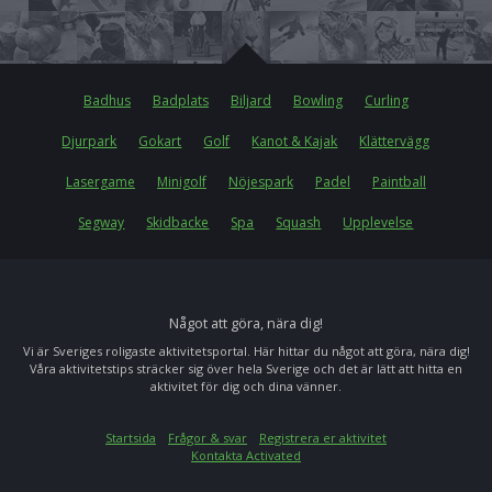
Badhus
Badplats
Biljard
Bowling
Curling
Djurpark
Gokart
Golf
Kanot & Kajak
Klättervägg
Lasergame
Minigolf
Nöjespark
Padel
Paintball
Segway
Skidbacke
Spa
Squash
Upplevelse
Något att göra, nära dig!
Vi är Sveriges roligaste aktivitetsportal. Här hittar du något att göra, nära dig!
Våra aktivitetstips sträcker sig över hela Sverige och det är lätt att hitta en
aktivitet för dig och dina vänner.
Startsida
Frågor & svar
Registrera er aktivitet
Kontakta Activated