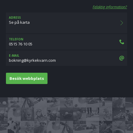
Felaktig information?
ADRESS
Se på karta
TELEFON
0515 76 10 05
E-MAIL
moc.nravkekryk@gninkob
Besök webbplats