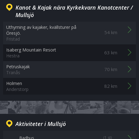
Kanot & Kajak nära Kyrkekvarn Kanotcenter /
Mullsjö
Uthyrning av kajaker, kvällsturer på
54 km
Öresjö.
Fristad
Isaberg Mountain Resort
63 km
Hestra
Petruskajak
70 km
Tranås
Holmen
82 km
Anderstorp
Aktiviteter i Mullsjö
Badhus
(1 st)