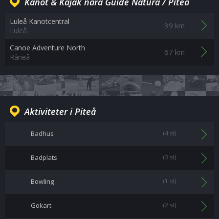
Kanot & Kajak nära Guide Natura / Piteå
Luleå Kanotcentral
39 km
Luleå
Canoe Adventure North
67 km
Råneå
Aktiviteter i Piteå
Badhus
(4 st)
Badplats
(3 st)
Bowling
(1 st)
Gokart
(2 st)