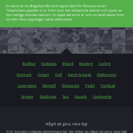
En kanot är en långsmal båt med öppet däck för flera personer.
Tillsammans paddlar ni er fram över det stillsamma vattnet och njuter av
den härliga svenska naturen. En kajak däremot är som en täckt kanot med
en eller flera öppningar, kallat sittbrunnar.
Badhus
Badplats
Biljard
Bowling
Curling
Djurpark
Gokart
Golf
Kanot & Kajak
Klättervägg
Lasergame
Minigolf
Nöjespark
Padel
Paintball
Segway
Skidbacke
Spa
Squash
Upplevelse
Något att göra, nära dig!
Vi är Sveriges roligaste aktivitetsportal. Här hittar du något att göra, nära dig!