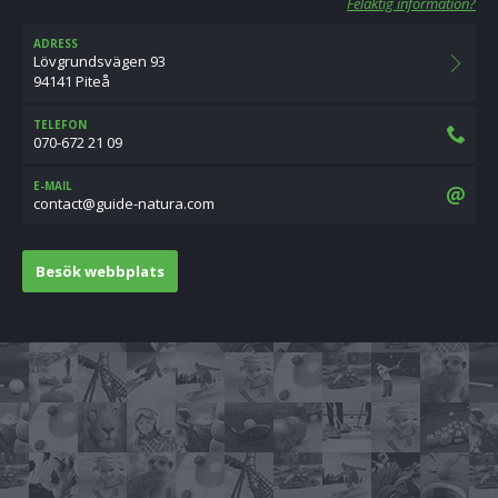
Felaktig information?
ADRESS
Lövgrundsvägen 93
94141 Piteå
TELEFON
070-672 21 09
E-MAIL
moc.arutan-ediug@tcatnoc
Besök webbplats