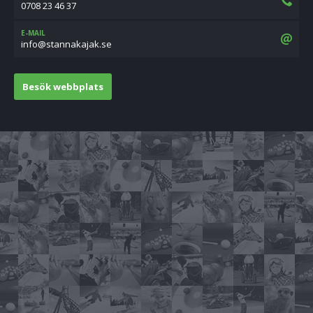
0708 23 46 37
E-MAIL
es.kajakannats@ofni
Besök webbplats