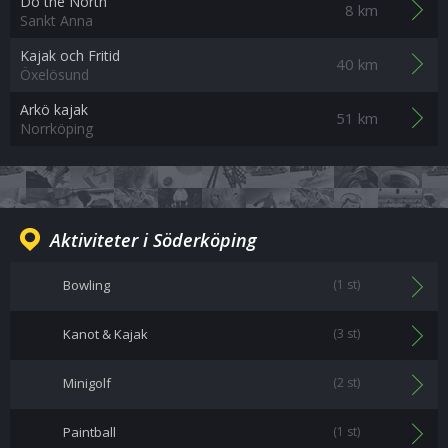
Do the North
8 km
Sankt Anna
Kajak och Fritid
40 km
Öxelösund
Arkö kajak
51 km
Norrköping
Aktiviteter i Söderköping
Bowling
(1 st)
Kanot & Kajak
(3 st)
Minigolf
(2 st)
Paintball
(1 st)