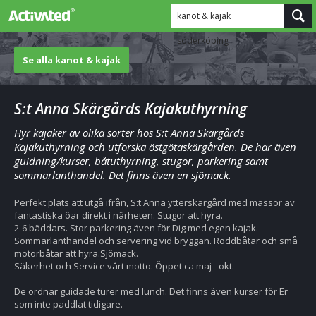
kanot & kajak
söderköping
Se alla kanot & kajak
S:t Anna Skärgårds Kajakuthyrning
Hyr kajaker av olika sorter hos S:t Anna Skärgårds
Kajakuthyrning och utforska östgötaskärgården. De har även
guidning/kurser, båtuthyrning, stugor, parkering samt
sommarlanthandel. Det finns även en sjömack.
Perfekt plats att utgå ifrån, S:t Anna ytterskärgård med massor av
fantastiska öar direkt i närheten. Stugor att hyra.
2-6 bäddars. Stor parkering även för Dig med egen kajak.
Sommarlanthandel och servering vid bryggan. Roddbåtar och små
motorbåtar att hyra.Sjömack.
Säkerhet och Service vårt motto. Öppet ca maj - okt.
De ordnar guidade turer med lunch. Det finns även kurser för Er
som inte paddlat tidigare.