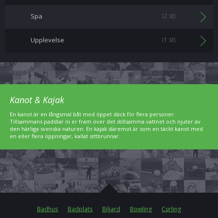
Spa
(2 st)
Upplevelse
(1 st)
Kanot & Kajak
En kanot är en långsmal båt med öppet däck för flera personer.
Tillsammans paddlar ni er fram över det stillsamma vattnet och njuter av
den härliga svenska naturen. En kajak däremot är som en täckt kanot med
en eller flera öppningar, kallat sittbrunnar.
Badhus
Badplats
Biljard
Bowling
Curling