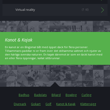
Virtual reality
(1 st)
Kanot & Kajak
En kanot är en långsmal båt med öppet däck för flera personer.
Tillsammans paddlar ni er fram över det stillsamma vattnet och njuter av
den härliga svenska naturen. En kajak däremot är som en täckt kanot med
en eller flera öppningar, kallat sittbrunnar.
Badhus
Badplats
Biljard
Bowling
Curling
Djurpark
Gokart
Golf
Kanot & Kajak
Klättervägg