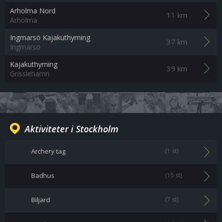
Arholma Nord
11 km
Arholma
Ingmarsö Kajakuthyrning
37 km
Ingmarsö
Kajakuthyrning
39 km
Grisslehamn
Aktiviteter i Stockholm
Archery tag
(1 st)
Badhus
(15 st)
Biljard
(7 st)