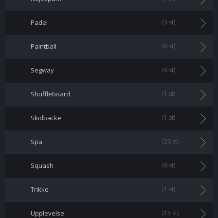
Padel
(3 st)
Paintball
(6 st)
Segway
(6 st)
Shuffleboard
(1 st)
Skidbacke
(1 st)
Spa
(20 st)
Squash
(6 st)
Trikke
(1 st)
Upplevelse
(15 st)