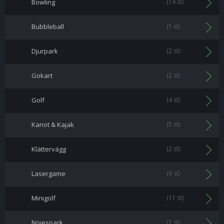
Bowling
(14 st)
Bubbleball
(1 st)
Djurpark
(2 st)
Gokart
(2 st)
Golf
(4 st)
Kanot & Kajak
(5 st)
Klättervägg
(2 st)
Lasergame
(6 st)
Minigolf
(11 st)
Nöjespark
(1 st)