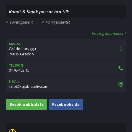
Kanot & Kajak passar bra till:
Företagsevent
Familjeaktivitet
Felaktig information?
ADRESS
Gräddö brygga
76015 Gräddö
TELEFON
0176-403 15
E-MAIL
moc.viletu-kajak@ofni
Besök webbplats
Facebooksida