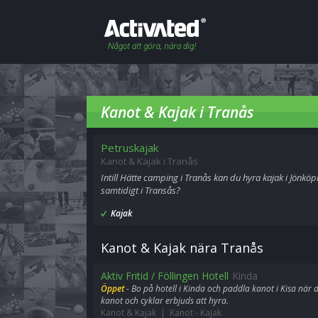
Kanot & Kajak i Tranås
Petruskajak
Kanot & Kajak i Tranås
Intill Hätte camping i Tranås kan du hyra kajak i Jönköp
samtidigt i Transås?
Kajak
Kanot & Kajak nära Tranås
Aktiv Fritid / Föllingen Hotell
Kinda
Öppet
- Bo på hotell i Kinda och paddla kanot i Kisa när
kanot och cyklar erbjuds att hyra.
Kanot & Kajak | Kanot
-
Kajak