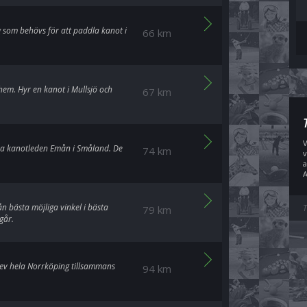
g som behövs för att paddla kanot i
66 km
hem. Hyr en kanot i Mullsjö och
67 km
V
ra kanotleden Emån i Småland. De
74 km
v
a
A
ån bästa möjliga vinkel i bästa
T
79 km
går.
lev hela Norrköping tillsammans
94 km