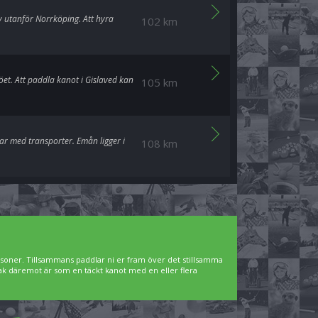
y utanför Norrköping. Att hyra
102 km
öet. Att paddla kanot i Gislaved kan
105 km
ar med transporter. Emån ligger i
108 km
rsoner. Tillsammans paddlar ni er fram över det stillsamma
jak däremot är som en täckt kanot med en eller flera