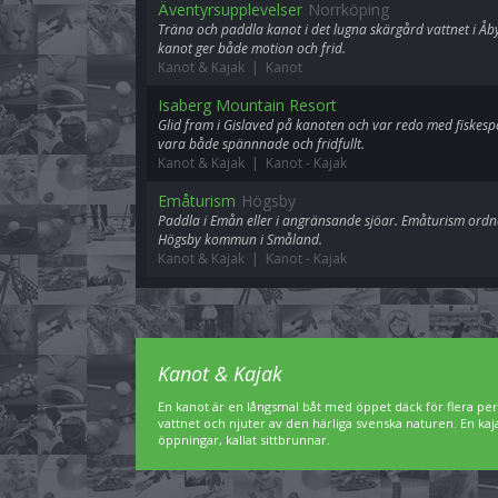
Äventyrsupplevelser
Norrköping
Träna och paddla kanot i det lugna skärgård vattnet i Åb
kanot ger både motion och frid.
Kanot & Kajak | Kanot
Isaberg Mountain Resort
Glid fram i Gislaved på kanoten och var redo med fiskesp
vara både spännnade och fridfullt.
Kanot & Kajak | Kanot
-
Kajak
Emåturism
Högsby
Paddla i Emån eller i angränsande sjöar. Emåturism ordn
Högsby kommun i Småland.
Kanot & Kajak | Kanot
-
Kajak
Kanot & Kajak
En kanot är en långsmal båt med öppet däck för flera pe
vattnet och njuter av den härliga svenska naturen. En ka
öppningar, kallat sittbrunnar.