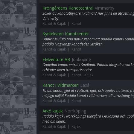
Kröngårdens Kanotcentral
Vimmerby
Söker du kanotuthyrare i Kalmar? Här finns all utrustnin
Vimmerby.
Kanot & Kajak | Kanot
Kyrkekvarn Kanotcenter
Upplev Mullsjö fina natur genom att paddla kanot i Sand
paddla iväg längs kanotleden Stråken.
Kanot & Kajak | Kanot
EMventure AB
Jönköping
Godkänd kanotcentral i Småland. Paddla längs den vack
erbjuder även transportservice.
Kanot & Kajak | Kanot
-
Kajak
Kanot i Vildmarken
Laxå
Ta din kanot, glid ut i vattnet, njut, och upplev naturen fr
möjliga miljö! Paddla kanot i vildmarken, all utrustning in
Kanot & Kajak | Kanot
Arkö kajak
Norrköping
Paddla kajak i Norrköpings skärgård i Arkösund och upp
med din kajak.
Kanot & Kajak | Kajak