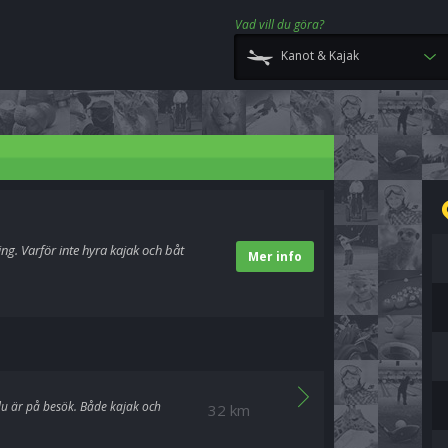
Vad vill du göra?
Kanot & Kajak
ing. Varför inte hyra kajak och båt
Mer info
 du är på besök. Både kajak och
32 km