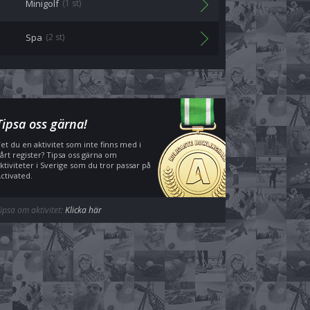
Minigolf
(1 st)
Spa
(2 st)
Tipsa oss gärna!
et du en aktivitet som inte finns med i
årt register? Tipsa oss gärna om
ktiviteter i Sverige som du tror passar på
ctivated.
ipsa om aktivitet:
Klicka här