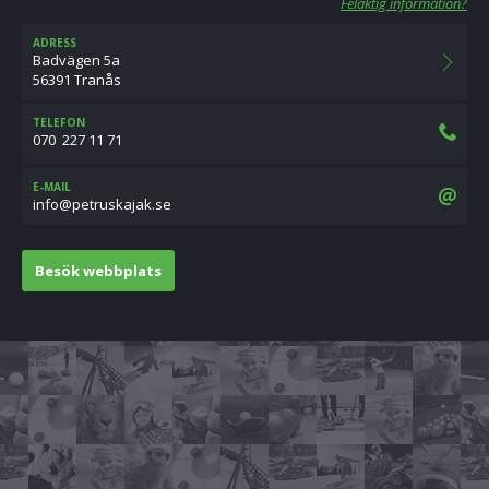
Felaktig information?
ADRESS
Badvägen 5a
56391 Tranås
TELEFON
070  227 11 71
E-MAIL
es.kajaksurtep@ofni
Besök webbplats