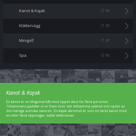
Kanot & Kajak
(1 st)
Klättervägg
(1 st)
Minigolf
(1 st)
Spa
(2 st)
Kanot & Kajak
En kanot är en långsmal båt med öppet däck för flera personer.
Tillsammans paddlar ni er fram över det stillsamma vattnet och njuter av
den härliga svenska naturen. En kajak däremot är som en täckt kanot med
en eller flera öppningar, kallat sittbrunnar.