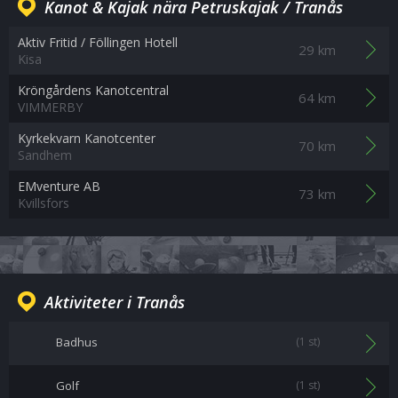
Kanot & Kajak nära Petruskajak / Tranås
Aktiv Fritid / Föllingen Hotell
29 km
Kisa
Kröngårdens Kanotcentral
64 km
VIMMERBY
Kyrkekvarn Kanotcenter
70 km
Sandhem
EMventure AB
73 km
Kvillsfors
Aktiviteter i Tranås
Badhus
(1 st)
Golf
(1 st)