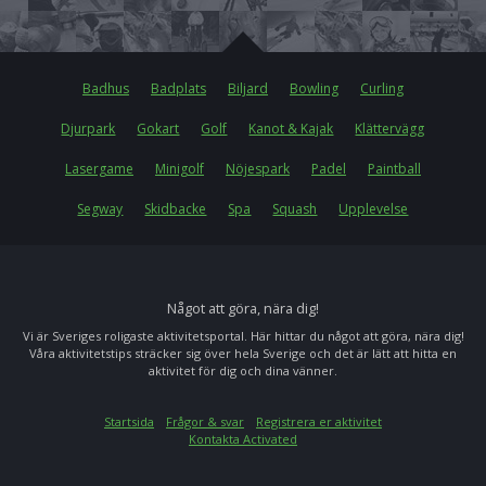
Badhus
Badplats
Biljard
Bowling
Curling
Djurpark
Gokart
Golf
Kanot & Kajak
Klättervägg
Lasergame
Minigolf
Nöjespark
Padel
Paintball
Segway
Skidbacke
Spa
Squash
Upplevelse
Något att göra, nära dig!
Vi är Sveriges roligaste aktivitetsportal. Här hittar du något att göra, nära dig!
Våra aktivitetstips sträcker sig över hela Sverige och det är lätt att hitta en
aktivitet för dig och dina vänner.
Startsida
Frågor & svar
Registrera er aktivitet
Kontakta Activated