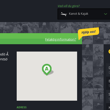
Vad vill du göra?
Kanot & Kajak
Felaktig information?
udö Å.
yresö
ADRESS