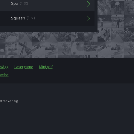
Spa
(1 st)
Squash
(1 st)
rvägg
Lasergame
Minigolf
velse
 sträcker sig