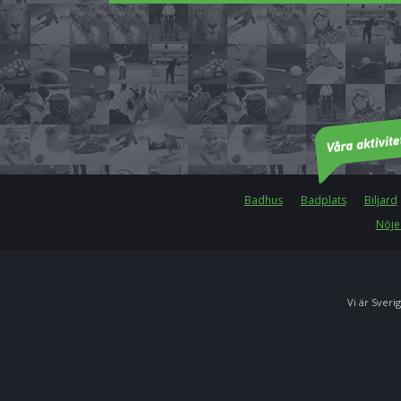
Badhus
Badplats
Biljard
Nöje
Vi är Sverig