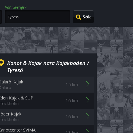
Var i Sverige?
Kanot & Kajak nära Kajakboden /
Tyresö
Dalarö Kajak
15 km
Dalarö
Eden Kajak & SUP
16 km
Stockholm
Söder Kajak
16 km
Stockholm
Kanotcenter SVIMA
18 km