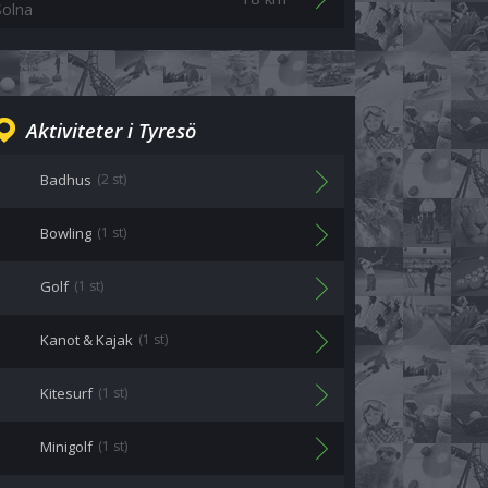
Solna
Aktiviteter i Tyresö
Badhus
(2 st)
Bowling
(1 st)
Golf
(1 st)
Kanot & Kajak
(1 st)
Kitesurf
(1 st)
Minigolf
(1 st)