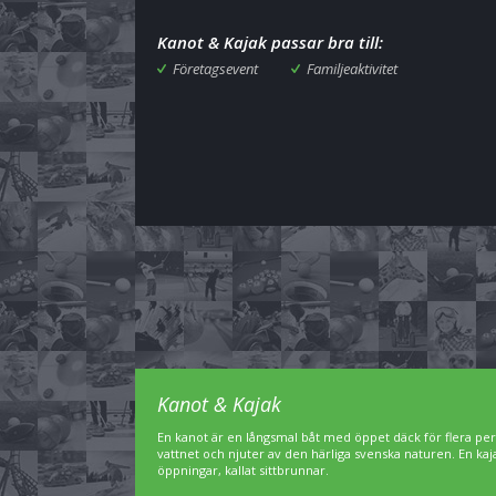
Kanot & Kajak passar bra till:
Företagsevent
Familjeaktivitet
Kanot & Kajak
En kanot är en långsmal båt med öppet däck för flera pe
vattnet och njuter av den härliga svenska naturen. En ka
öppningar, kallat sittbrunnar.