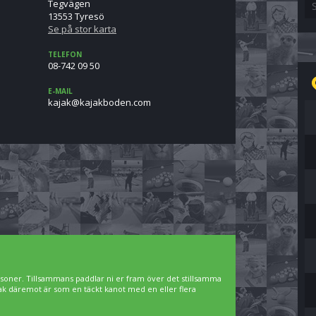
Tegvägen
13553 Tyresö
Se på stor karta
TELEFON
08-742 09 50
E-MAIL
moc.nedobkajak@kajak
rsoner. Tillsammans paddlar ni er fram över det stillsamma
jak däremot är som en täckt kanot med en eller flera