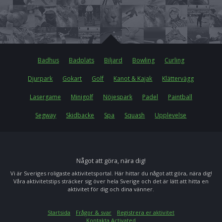
Badhus
Badplats
Biljard
Bowling
Curling
Djurpark
Gokart
Golf
Kanot & Kajak
Klättervägg
Lasergame
Minigolf
Nöjespark
Padel
Paintball
Segway
Skidbacke
Spa
Squash
Upplevelse
Något att göra, nära dig!
Vi är Sveriges roligaste aktivitetsportal. Här hittar du något att göra, nära dig!
Våra aktivitetstips sträcker sig över hela Sverige och det är lätt att hitta en
aktivitet för dig och dina vänner.
Startsida
Frågor & svar
Registrera er aktivitet
Kontakta Activated