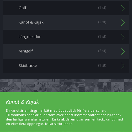
Golf
(1 st)
Kanot & Kajak
(2 st)
Längdskidor
(1 st)
Minigolf
(2 st)
Skidbacke
(1 st)
Kanot & Kajak
En kanot är en långsmal båt med öppet däck för flera personer.
Tillsammans paddlar ni er fram över det stillsamma vattnet och njuter av
den härliga svenska naturen. En kajak däremot är som en täckt kanot med
en eller flera öppningar, kallat sittbrunnar.