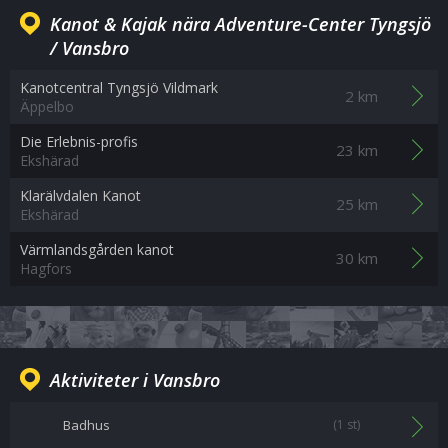
Kanot & Kajak nära Adventure-Center Tyngsjö
/ Vansbro
Kanotcentral Tyngsjö Vildmark
2 km
Äppelbo
Die Erlebnis-profis
23 km
Ekshärad
Klarälvdalen Kanot
25 km
Ekshärad
Värmlandsgården kanot
30 km
Hagfors
Aktiviteter i Vansbro
Badhus
(1 st)