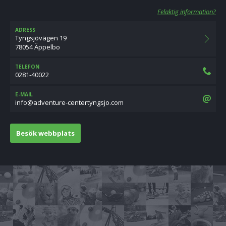
Felaktig information?
ADRESS
Tyngsjövägen 19
78054 Äppelbo
TELEFON
0281-40022
E-MAIL
moc.ojsgnytretnec-erutnevda@ofni
Besök webbplats