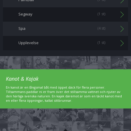
Segway
(1 st)
Spa
(4 st)
Upplevelse
(1 st)
Kanot & Kajak
En kanot är en långsmal båt med öppet däck för flera personer.
Tillsammans paddlar ni er fram över det stillsamma vattnet och njuter av
den härliga svenska naturen. En kajak däremot är som en täckt kanot med
en eller flera öppningar, kallat sittbrunnar.