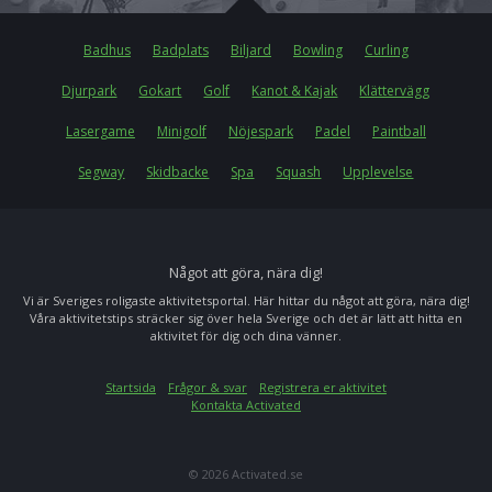
Badhus
Badplats
Biljard
Bowling
Curling
Djurpark
Gokart
Golf
Kanot & Kajak
Klättervägg
Lasergame
Minigolf
Nöjespark
Padel
Paintball
Segway
Skidbacke
Spa
Squash
Upplevelse
Något att göra, nära dig!
Vi är Sveriges roligaste aktivitetsportal. Här hittar du något att göra, nära dig!
Våra aktivitetstips sträcker sig över hela Sverige och det är lätt att hitta en
aktivitet för dig och dina vänner.
Startsida
Frågor & svar
Registrera er aktivitet
Kontakta Activated
© 2026 Activated.se