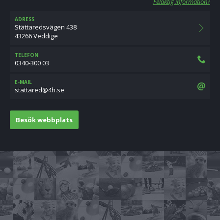
Felaktig information?
ADRESS
Stättaredsvägen 438
43266 Veddige
TELEFON
0340-300 03
E-MAIL
es.h4@derattats
Besök webbplats