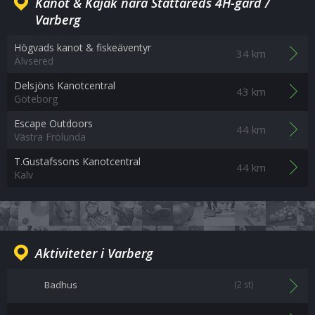
Kanot & Kajak nära Stättareds 4H-gård /
Varberg
Högvads kanot & fiskeäventyr
34 km
Älvsered
Delsjöns Kanotcentral
43 km
Göteborg
Escape Outdoors
44 km
Västra Frölunda
T.Gustafssons Kanotcentral
44 km
Kalv
Aktiviteter i Varberg
Badhus
(2 st)