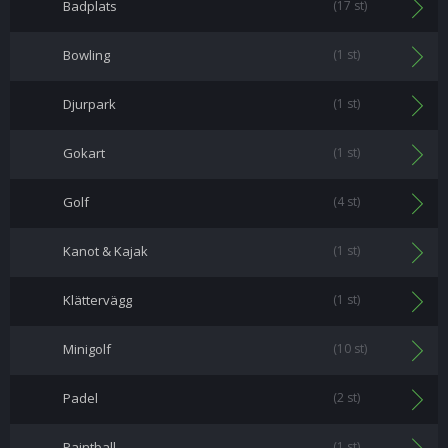
Badplats
(17 st)
Bowling
(1 st)
Djurpark
(1 st)
Gokart
(1 st)
Golf
(4 st)
Kanot & Kajak
(1 st)
Klättervägg
(1 st)
Minigolf
(10 st)
Padel
(2 st)
Paintball
(1 st)