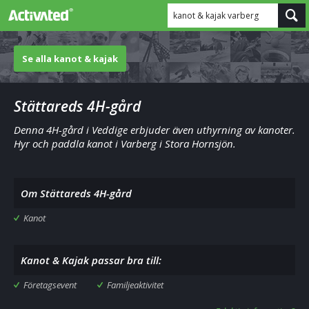
kanot & kajak varberg
Se alla kanot & kajak
Stättareds 4H-gård
Denna 4H-gård i Veddige erbjuder även uthyrning av kanoter.
Hyr och paddla kanot i Varberg i Stora Hornsjön.
Om Stättareds 4H-gård
Kanot
Kanot & Kajak passar bra till:
Företagsevent
Familjeaktivitet