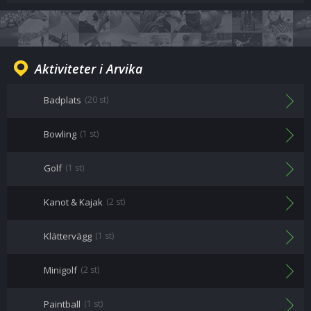
Aktiviteter i Arvika
Badplats
(20 st)
Bowling
(1 st)
Golf
(1 st)
Kanot & Kajak
(2 st)
Klättervägg
(1 st)
Minigolf
(2 st)
Paintball
(1 st)