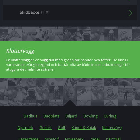
Skidbacke
(1 st)
Klättervägg
En klättervägg är en vägg full med grepp för händer och fötter. De finns i
varierande svårighetsgrad och består ofta av både in och utbuktningar för
att göra det hela lite svårare.
Badhus
Badplats
Biljard
Bowling
Curling
Djurpark
Gokart
Golf
Kanot & Kajak
Klättervägg
Lasergame
Minigolf
Nöjespark
Padel
Paintball