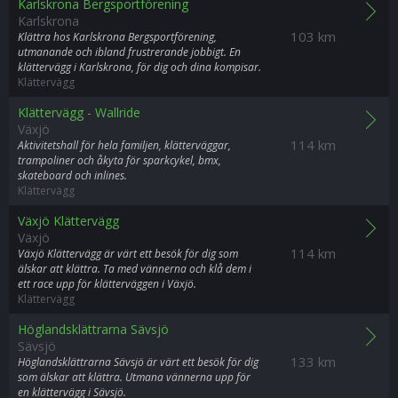
Karlskrona Bergsportförening
Karlskrona
103 km
Klättra hos Karlskrona Bergsportförening,
utmanande och ibland frustrerande jobbigt. En
klättervägg i Karlskrona, för dig och dina kompisar.
Klättervägg
Klättervägg - Wallride
Växjö
114 km
Aktivitetshall för hela familjen, klätterväggar,
trampoliner och åkyta för sparkcykel, bmx,
skateboard och inlines.
Klättervägg
Växjö Klättervägg
Växjö
114 km
Växjö Klättervägg är värt ett besök för dig som
älskar att klättra. Ta med vännerna och klå dem i
ett race upp för klätterväggen i Växjö.
Klättervägg
Höglandsklättrarna Sävsjö
Sävsjö
133 km
Höglandsklättrarna Sävsjö är värt ett besök för dig
som älskar att klättra. Utmana vännerna upp för
en klättervägg i Sävsjö.