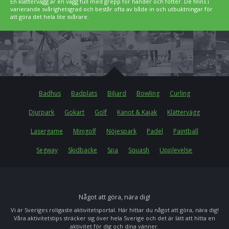
En klättervägg är en vägg full med grepp för händer och fötter. De finns i
varierande svårighetsgrad och består ofta av både in och utbuktningar för
att göra det hela lite svårare.
Badhus
Badplats
Biljard
Bowling
Curling
Djurpark
Gokart
Golf
Kanot & Kajak
Klättervägg
Lasergame
Minigolf
Nöjespark
Padel
Paintball
Segway
Skidbacke
Spa
Squash
Upplevelse
Något att göra, nära dig!
Vi är Sveriges roligaste aktivitetsportal. Här hittar du något att göra, nära dig!
Våra aktivitetstips sträcker sig över hela Sverige och det är lätt att hitta en
aktivitet för dig och dina vänner.