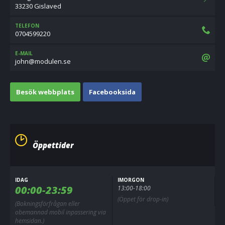
33230 Gislaved
TELEFON
0704599220
E-MAIL
es.neludom@nhoj
Besök webbplats
Facebooksida
Öppettider
IDAG
IMORGON
00:00-23:59
13:00-18:00
(Öppet för drop-in)
(Bokningsförfrågan eller
obemannad mobil inpassering via
hemsidan.)