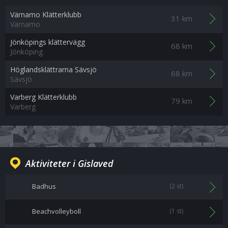
Värnamo Klätterklubb
31 km
Värnamo
Jönköpings klättervägg
68 km
Jönköping
Höglandsklättrarna Sävsjö
68 km
Sävsjö
Varberg Klätterklubb
79 km
Varberg
Aktiviteter i Gislaved
Badhus
(2 st)
Beachvolleyboll
(1 st)