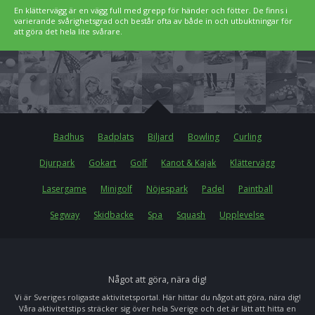
En klättervägg är en vägg full med grepp för händer och fötter. De finns i
varierande svårighetsgrad och består ofta av både in och utbuktningar för
att göra det hela lite svårare.
Badhus
Badplats
Biljard
Bowling
Curling
Djurpark
Gokart
Golf
Kanot & Kajak
Klättervägg
Lasergame
Minigolf
Nöjespark
Padel
Paintball
Segway
Skidbacke
Spa
Squash
Upplevelse
Något att göra, nära dig!
Vi är Sveriges roligaste aktivitetsportal. Här hittar du något att göra, nära dig!
Våra aktivitetstips sträcker sig över hela Sverige och det är lätt att hitta en