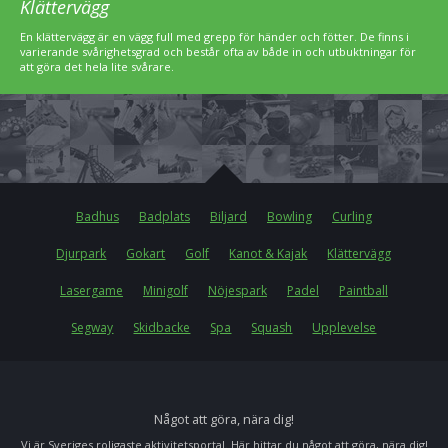
Klättervägg
En klättervägg är en vägg full med grepp för händer och fötter. De finns i
varierande svårighetsgrad och består ofta av både in och utbuktningar för
att göra det hela lite svårare.
Badhus
Badplats
Biljard
Bowling
Curling
Djurpark
Gokart
Golf
Kanot & Kajak
Klättervägg
Lasergame
Minigolf
Nöjespark
Padel
Paintball
Segway
Skidbacke
Spa
Squash
Upplevelse
Något att göra, nära dig!
Vi är Sveriges roligaste aktivitetsportal. Här hittar du något att göra, nära dig!