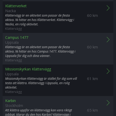
Klätterverket
Nacka
60 km
Klättervägg är en aktivitet som passar de flesta
aktiva. Ni hittar en hos Klätterverket. Klättervägg i
Nacka, en rolig aktivitet.
Klättervägg
Campus 1477
Uppsala
60 km
Klättervägg är en aktivitet som passar de flesta
aktiva. Ni hittar en hos Campus 1477. Klättervägg i
Uppsala för dig och dina vänner.
Klättervägg
Missionskyrkan Klättervägg
Uppsala
61 km
Missionskyrkan Klättervägg är stället för dig som vill
testa att klättra. Klättervägg i Uppsala, en rolig
aktivitet.
Klättervägg
Karbin
Stockholm
65 km
Att klättra uppför en klättervägg kan vara riktigt
jobbigt, klarar du den hos Karbin? Klättervägg i