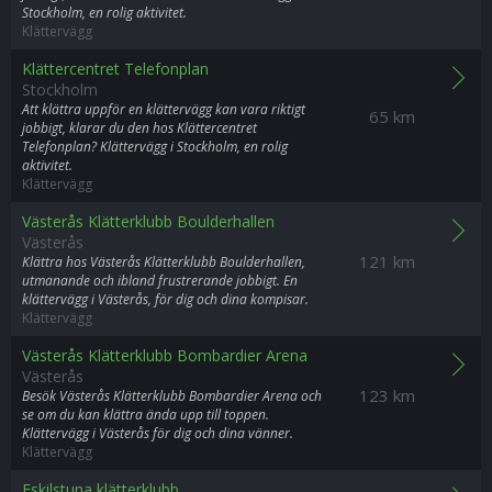
Stockholm, en rolig aktivitet.
Klättervägg
Klättercentret Telefonplan
Stockholm
Att klättra uppför en klättervägg kan vara riktigt
65 km
jobbigt, klarar du den hos Klättercentret
Telefonplan? Klättervägg i Stockholm, en rolig
aktivitet.
Klättervägg
Västerås Klätterklubb Boulderhallen
Västerås
121 km
Klättra hos Västerås Klätterklubb Boulderhallen,
utmanande och ibland frustrerande jobbigt. En
klättervägg i Västerås, för dig och dina kompisar.
Klättervägg
Västerås Klätterklubb Bombardier Arena
Västerås
123 km
Besök Västerås Klätterklubb Bombardier Arena och
se om du kan klättra ända upp till toppen.
Klättervägg i Västerås för dig och dina vänner.
Klättervägg
Eskilstuna klätterklubb