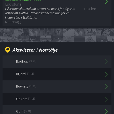
Eskilstuna
130 km
Eskilstuna klätterklubb är värt ett besök för dig som
älskar att klättra. Utmana vännerna upp för en
klättervägg i Eskilstuna.
Klättervägg
Aktiviteter i Norrtälje
Badhus
(3 st)
Biljard
(1 st)
Bowling
(1 st)
Gokart
(1 st)
Golf
(5 st)