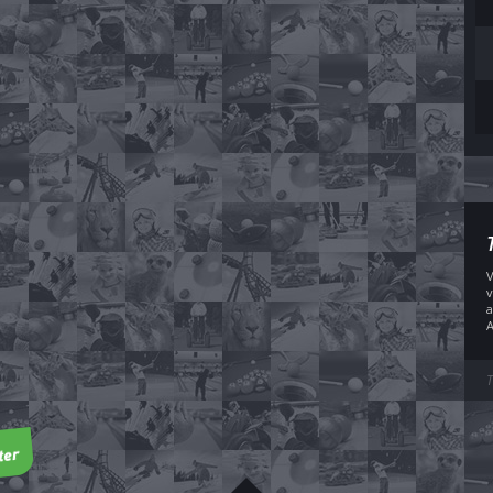
V
v
a
A
T