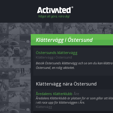
Klättervägg i Östersund
Östersunds klättervägg
Klättervägg i Östersund
Besök Östersunds klättervägg och se om du kan klättra 
Östersund, en rolig aktivitet.
Klättervägg nära Östersund
Åredalens Klätterklubb
Åre
Åredalens Klätterklubb är platsen för er som gillar att k
i ett race upp för klätterväggen i Åre.
Klättervägg