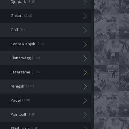
Djurpark
(1 st)
Gokart
(2 st)
Golf
(3 st)
Kanot & Kajak
(1 st)
Klättervägg
(1 st)
Lasergame
(1 st)
Minigolf
(3 st)
Padel
(1 st)
Paintball
(1 st)
Skidbacke
(3 st)