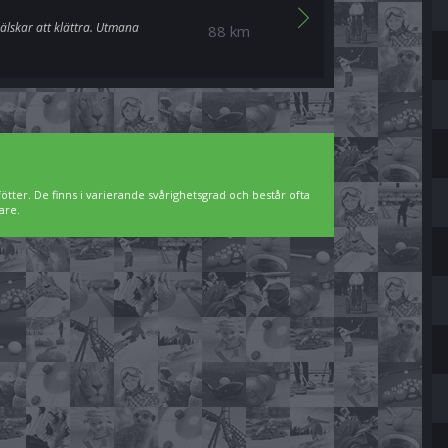
 älskar att klättra. Utmana
88 km
ötter. De finns i varierande svårighetsgrad och består ofta
are.