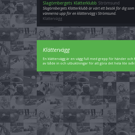
Slagörnbergets Klätterklubb
Strömsund
Slagörnbergets Klätterklubb är värt ett besök för dig som
vännerna upp för en klättervägg i Strömsund.
Klättervägg
Klättervägg
En klättervägg är en vägg full med grepp för händer och f
av både in och utbuktningar för att göra det hela lite svår