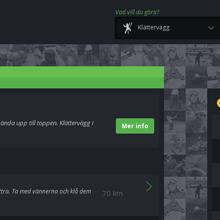
Vad vill du göra?
Klättervägg
ända upp till toppen. Klättervägg i
Mer info
lättra. Ta med vännerna och klå dem
70 km