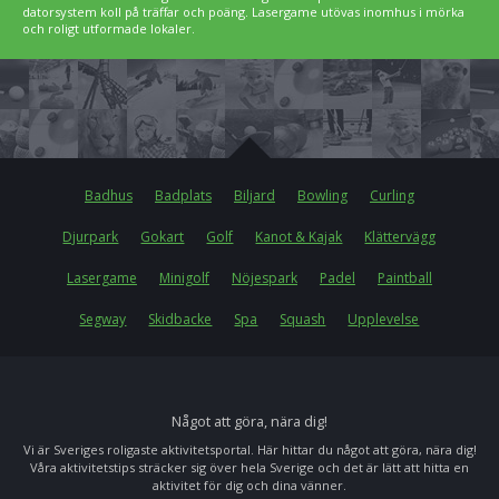
datorsystem koll på träffar och poäng. Lasergame utövas inomhus i mörka
och roligt utformade lokaler.
Badhus
Badplats
Biljard
Bowling
Curling
Djurpark
Gokart
Golf
Kanot & Kajak
Klättervägg
Lasergame
Minigolf
Nöjespark
Padel
Paintball
Segway
Skidbacke
Spa
Squash
Upplevelse
Något att göra, nära dig!
Vi är Sveriges roligaste aktivitetsportal. Här hittar du något att göra, nära dig!
Våra aktivitetstips sträcker sig över hela Sverige och det är lätt att hitta en
aktivitet för dig och dina vänner.