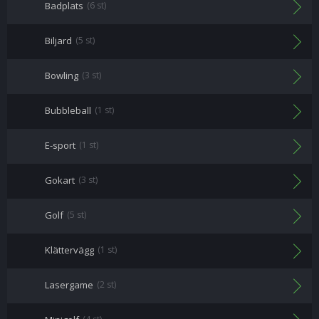
Badplats
(6 st)
Biljard
(5 st)
Bowling
(3 st)
Bubbleball
(1 st)
E-sport
(1 st)
Gokart
(3 st)
Golf
(5 st)
Klättervägg
(1 st)
Lasergame
(2 st)