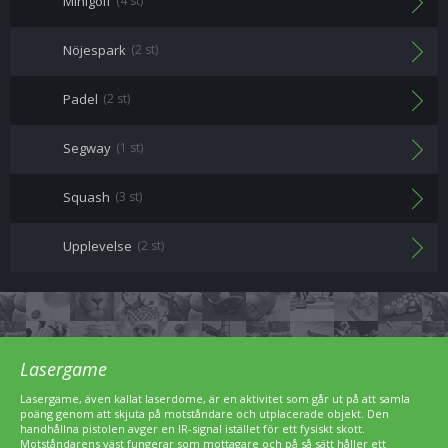
Minigolf
(4 st)
Nöjespark
(2 st)
Padel
(2 st)
Segway
(1 st)
Squash
(3 st)
Upplevelse
(2 st)
Lasergame
Lasergame, även kallat laserdome, är en aktivitet som går ut på att samla
poäng genom att skjuta på motståndare och utplacerade objekt. Den
handhållna pistolen avger en IR-signal istället för ett fysiskt skott.
Motståndarens väst fungerar som mottagare och på så sätt håller ett