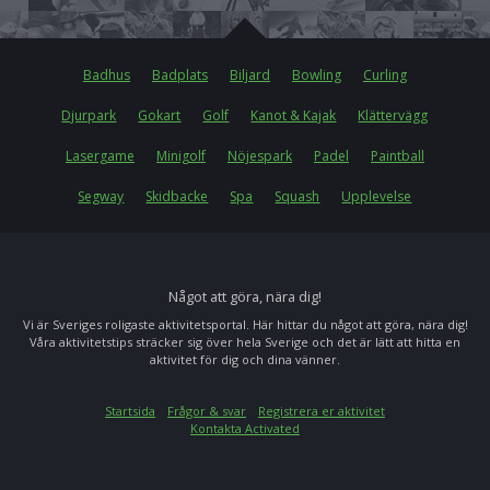
Badhus
Badplats
Biljard
Bowling
Curling
Djurpark
Gokart
Golf
Kanot & Kajak
Klättervägg
Lasergame
Minigolf
Nöjespark
Padel
Paintball
Segway
Skidbacke
Spa
Squash
Upplevelse
Något att göra, nära dig!
Vi är Sveriges roligaste aktivitetsportal. Här hittar du något att göra, nära dig!
Våra aktivitetstips sträcker sig över hela Sverige och det är lätt att hitta en
aktivitet för dig och dina vänner.
Startsida
Frågor & svar
Registrera er aktivitet
Kontakta Activated