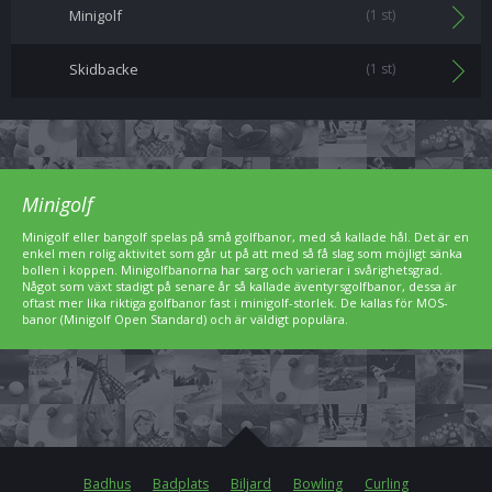
Minigolf
(1 st)
Skidbacke
(1 st)
Minigolf
Minigolf eller bangolf spelas på små golfbanor, med så kallade hål. Det är en
enkel men rolig aktivitet som går ut på att med så få slag som möjligt sänka
bollen i koppen. Minigolfbanorna har sarg och varierar i svårighetsgrad.
Något som växt stadigt på senare år så kallade äventyrsgolfbanor, dessa är
oftast mer lika riktiga golfbanor fast i minigolf-storlek. De kallas för MOS-
banor (Minigolf Open Standard) och är väldigt populära.
Badhus
Badplats
Biljard
Bowling
Curling