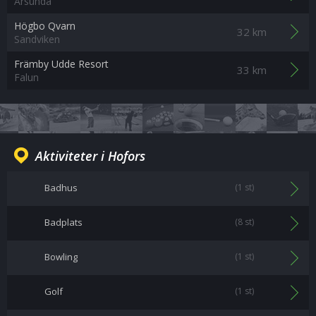
Årsunda
Högbo Qvarn
32 km
Sandviken
Främby Udde Resort
33 km
Falun
Aktiviteter i Hofors
Badhus
(1 st)
Badplats
(8 st)
Bowling
(1 st)
Golf
(1 st)