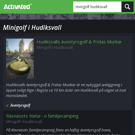
minigolf hudiksvall
Minigolf i Hudiksvall
Hudiksvalls äventyrsgolf & Fridas Munkar
Minigolf i Hudiksvall
Hudiksvalls äventyrsgolf & Fridas Munkar är en nybyggd anläggning i
öppet soligt läge i Rogsta ca 10 km öster om Hudiksvall på vägen ut mot
Hornslandet.
Äventyrsgolf
Rävnäsets Natur- o familjecamping
Minigolf i Hudiksvall
På Rävnäsets familjecamping finns en häftig äventyrsgolf bana,