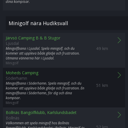
dina kompisar.
Minigolf nära Hudiksvall
Järvsö Camping B & B Stugor
Ljusdal
49 km
Minigolfbana i Ljusdal. Spela minigolf, och du
kommer att uppleva både glädje och frustration.
Utmana vännerna här i Ljusdal.
Minigolf
Moheds Camping
Söderhamn
Minigolfbana i Söderhamn. Spela minigolf, och du
51 km
kommer att uppleva både glädje och frustration. En
minigolfbana i Söderhamn, för dig och dina
kompisar.
Minigolf
Bollnäs Bangolfklubb, Karlslundsbadet
Bollnäs
Välkommen att spela minigolf hos Bollnäs
52 km
Bangolfklubb, Karlslundsbadet i Bollnäs. Minigolf är