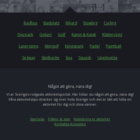
Badhus
Badplats
Biljard
Bowling
Curling
Djurpark
Gokart
Golf
Kanot & Kajak
Klättervägg
Lasergame
Minigolf
Nöjespark
Padel
Paintball
Segway
Skidbacke
Spa
Squash
Upplevelse
Något att göra, nära dig!
Vi är Sveriges roligaste aktivitetsportal. Här hittar du något att göra, nära dig!
Våra aktivitetstips sträcker sig över hela Sverige och det är lätt att hitta en
aktivitet för dig och dina vänner.
Startsida
Frågor & svar
Registrera er aktivitet
Kontakta Activated