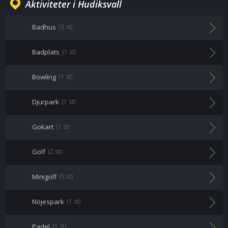
Aktiviteter i Hudiksvall
Badhus
(3 st)
Badplats
(1 st)
Bowling
(1 st)
Djurpark
(1 st)
Gokart
(1 st)
Golf
(2 st)
Minigolf
(5 st)
Nöjespark
(1 st)
Padel
(1 st)