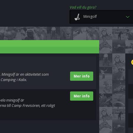
Vad vill du göra?
Minigolf
 Minigolf är en aktivitetet som
Mer info
Camping i Kalix.
Mer info
pela minigolf är
a till Camp Frevisören, ett roligt