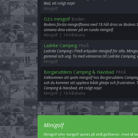
Bad, ett roligt nöje!
Minigolf
O2:s minigolf
Boden
Bodens första minigolfbana med 18 hål drivs av Bodens
utmana dina vänner på en runda minigolf.
Minigolf | 18-hålsbana
Ladrike Camping
Piteå
Ladrike Camping i Piteå erbjuder minigolf för alla. Minigo
gammal och ung. Ta med vännerna till Ladrike Camping, et
Minigolf
Borgaruddens Camping & Havsbad
Piteå
Välkommen att spela minigolf hos Borgaruddens Camping 
och du kommer att uppleva både glädje och frustration.
Camping & Havsbad, ett roligt nöje!
Minigolf | 18-hålsbana
Minigolf
Minigolf eller bangolf spelas på små golfbanor, med så kal