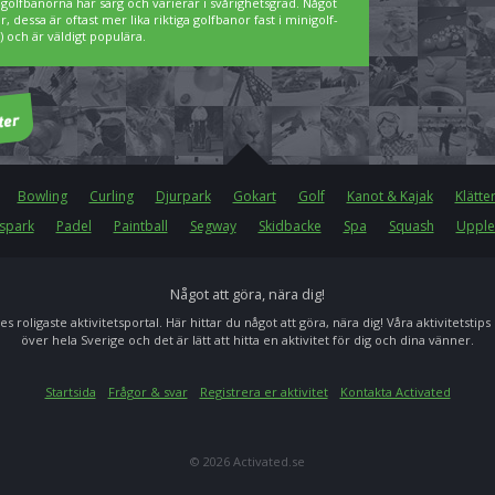
igolfbanorna har sarg och varierar i svårighetsgrad. Något
 dessa är oftast mer lika riktiga golfbanor fast i minigolf-
 och är väldigt populära.
Bowling
Curling
Djurpark
Gokart
Golf
Kanot & Kajak
Klätte
spark
Padel
Paintball
Segway
Skidbacke
Spa
Squash
Upple
Något att göra, nära dig!
es roligaste aktivitetsportal. Här hittar du något att göra, nära dig! Våra aktivitetstips
över hela Sverige och det är lätt att hitta en aktivitet för dig och dina vänner.
Startsida
Frågor & svar
Registrera er aktivitet
Kontakta Activated
© 2026 Activated.se