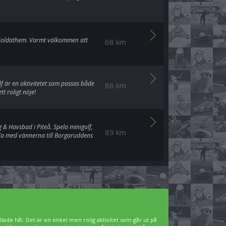
 Soldathem. Varmt välkommen att
68 km
lf är en aktivitetet som passas både
88 km
t roligt nöje!
& Havsbad i Piteå. Spela minigolf,
89 km
 Ta med vännerna till Borgaruddens
lade hål. Det är en enkel men rolig aktivitet som går ut på