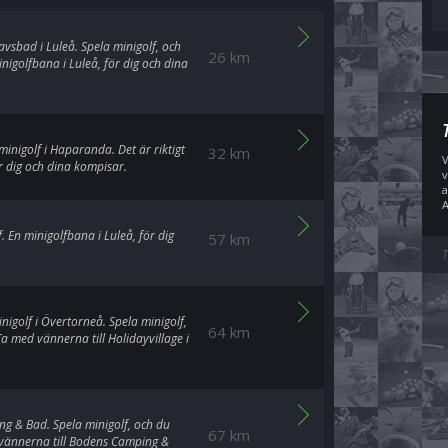
sbad i Luleå. Spela minigolf, och
26 km
nigolfbana i Luleå, för dig och dina
inigolf i Haparanda. Det är riktigt
32 km
V
ör dig och dina kompisar.
v
a
A
f. En minigolfbana i Luleå, för dig
57 km
T
nigolf i Övertorneå. Spela minigolf,
64 km
a med vännerna till Holidayvillage i
ng & Bad. Spela minigolf, och du
67 km
 vännerna till Bodens Camping &