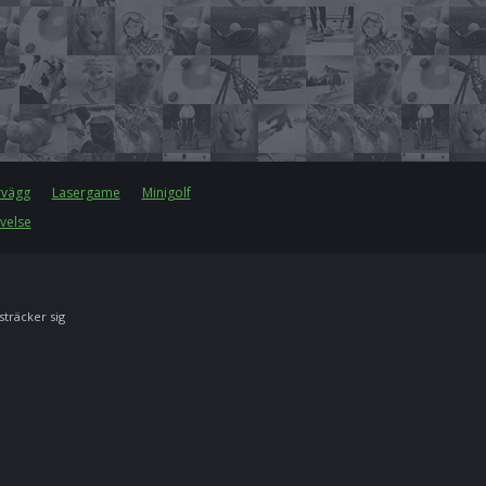
rvägg
Lasergame
Minigolf
velse
 sträcker sig