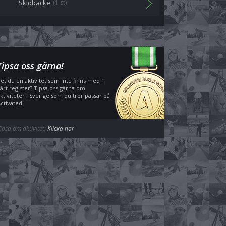
Skidbacke
(1 st)
Tipsa oss gärna!
et du en aktivitet som inte finns med i
årt register? Tipsa oss gärna om
ktiviteter i Sverige som du tror passar på
ctivated.
ipsa om aktivitet:
Klicka här