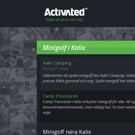
Minigolf i Kalix
Kalix Camping
Minigolf i Kalix
Välkommen att spela minigolf hos Kalix Camping i Kalix.
passas både gammal och ung. Spela minigolf hos Kalix 
Camp Frevisören
Camp Frevisören i Kalix erbjuder minigolf för alla. Att s
koncentrationskrävande, men väldigt kul. Ta med vännern
nöje!
Minigolf nära Kalix