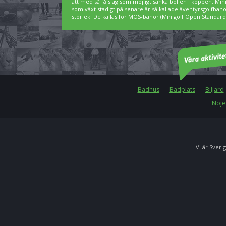
att med så få slag som möjligt sänka bollen i koppen. Min
som växt stadigt på senare år så kallade äventyrsgolfbanor,
storlek. De kallas för MOS-banor (Minigolf Open Standard)
Badhus
Badplats
Biljard
Nöje
Vi är Sverig