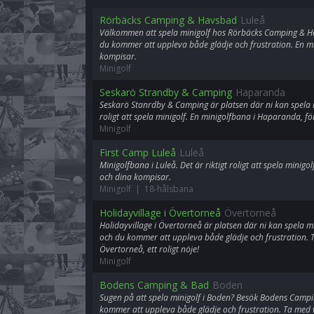
Rörbäcks Camping & Havsbad
Luleå
Välkommen att spela minigolf hos Rörbäcks Camping & Hav
du kommer att uppleva både glädje och frustration. En mi
kompisar.
Minigolf
Seskarö Strandby & Camping
Haparanda
Seskarö Stanrdby & Camping är platsen där ni kan spela m
roligt att spela minigolf. En minigolfbana i Haparanda, f
Minigolf
First Camp Luleå
Luleå
Minigolfbana i Luleå. Det är riktigt roligt att spela minigol
och dina kompisar.
Minigolf | 18-hålsbana
Holidayvillage i Övertorneå
Övertorneå
Holidayvillage i Övertorneå är platsen där ni kan spela mi
och du kommer att uppleva både glädje och frustration. T
Övertorneå, ett roligt nöje!
Minigolf
Bodens Camping & Bad
Boden
Sugen på att spela minigolf i Boden? Besök Bodens Campi
kommer att uppleva både glädje och frustration. Ta med